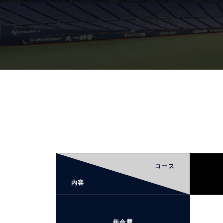
コース
内容
年会費