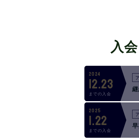
入会
2024
12.23
継
までの入会
2025
1.22
早
までの入会