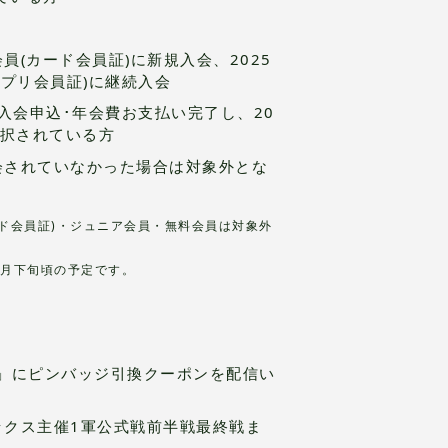
員(カード会員証)に新規入会、2025
アプリ会員証)に継続入会
でに入会申込･年会費お支払い完了し、20
選択されている方
入会されていなかった場合は対象外とな
ード会員証)・ジュニア会員・無料会員は対象外
2月下旬頃の予定です。
」にピンバッジ引換クーポンを配信い
ックス主催1軍公式戦前半戦最終戦ま