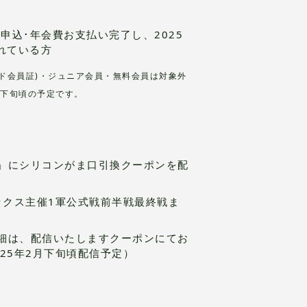
会申込･年会費お支払い完了し、2025
れている方
ード会員証)・ジュニア会員・無料会員は対象外
月下旬頃の予定です。
」にシリコンがま口引換クーポンを配
ックス主催1軍公式戦前半戦最終戦ま
細は、配信いたしますクーポンにてお
25年2月下旬頃配信予定）