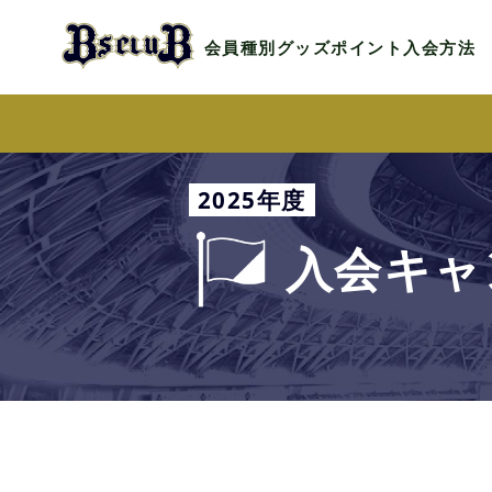
会員種別
グッズ
ポイント
入会方法
2025年度
入会キャ