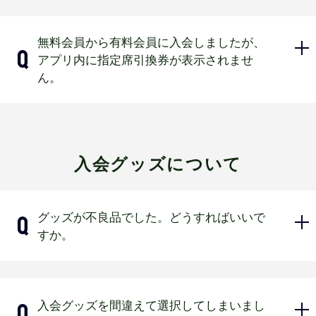
2026年1月18日までに2026年度有料会
無料会員から有料会員に入会しましたが、
員･無料会員へ新規入会された場合、20
アプリ内に指定席引換券が表示されませ
25年度無料会員へも自動的に登録され
ん。
ますので購入いただけます。
（2025年度・2026年度と同じバファ
ローズIDとなります）
一度アプリをログアウトしていただ
き、再度ログインをしていただけます
マイページ
：2026年1月20日より2026
入会グッズについて
でしょうか。
年度に切り替わります。
（2026年1月18日までは2025年度のマ
イページとなります）
グッズが不良品でした。どうすればいいで
すか。
2026年1月19日はメンテナンスを予定しており
ます。
アプリ会員証
：2026年2月上旬に2026
新しい商品と交換させていただきま
年度に切り替わります。
入会グッズを間違えて選択してしまいまし
す。大変お手数ですが、到着日から2週