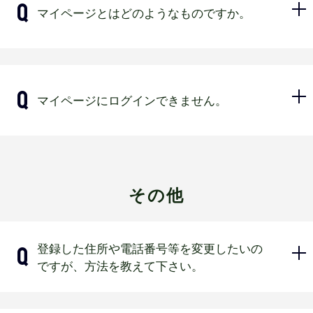
マイページとはどのようなものですか。
(予定)よりご覧いただけます。
2026年1月18日までは2025年度のマイページ
となります。(2026年1月19日はメンテナンス
を予定しております。)
来場履歴およびポイントの確認、チケ
年度が切替わってもバファローズIDの変更はご
マイページにログインできません。
ット購入・グッズ購入が可能です。ま
ざいません。バファローズIDもしくはご登録の
た登録内容（住所やメールアドレス
メールアドレス、パスワードでログインできま
等）の変更も可能です。
す。
1会員につき1メールアドレスのご登録が必須と
以下の理由が考えられるのでご確認く
なります。 2026年度BsCLUBへ新規ご入会さ
ださい。
れる場合や、
その他
2025年度BsCLUB会員でメールアドレスのご登
▼入力したバファローズIDまたは登録
録が完了していない方はメールアドレスをご準
メールアドレスやパスワードに誤りが
備・ご登録ください。
ある場合
（すでに他会員で使用されているメールアドレ
登録した住所や電話番号等を変更したいの
スのご登録はできません。）
予測変換入力時に半角スペース等、正しい情報
ですが、方法を教えて下さい。
以外の文字が入る場合がありますのでご注意く
ださい。