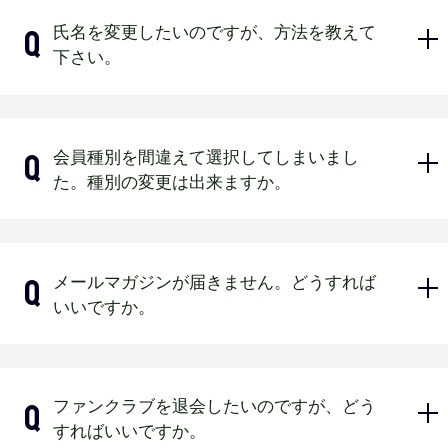
パスワードがわからない場合は、ログイン画面
マイページログイン後、会員情報編集
の「>>パスワードを忘れた方は
こちら
」よりパ
氏名を変更したいのですが、方法を教えて
スワード変更をお願いいたします。
より変更できます。
下さい。
▼モバイルデータ通信がオフになって
いる場合
BsCLUB事務局にご連絡いただくか、球
モバイルデータ通信をオンにしていただくか、
会員種別を間違えて選択してしまいまし
場ファンクラブ受付までお申し出くだ
Wi-Fi接続をお願いいたします。ただし、通信料
た。種別の変更は出来ますか。
の負担はいたしかねますのでご了承ください。
さい。
婚姻等による姓の変更等、当社が特別に承認し
▼BsCLUBで登録していないメールアド
た場合を除き、入会申込時の届出内容である氏
レスでログインしようとしている場合
申込後の会員種別の変更は如何なる場
名を変更することはできません。
メールマガジンが届きません。どうすれば
合でも受付出来ません。
BsCLUBご登録のメールアドレスでログインし
いいですか。
てください。
ホームページから入会された方は、入会時に会
員様ご自身で設定されたパスワードでログイン
してください。
まず、
マイページ
にて、使用可能なメ
ファンクラブを退会したいのですが、どう
ールアドレスを登録のうえ、「メルマ
ホームページ以外で入会され、パスワードの変
すればいいですか。
更を行っていない方はご入会時の初期パスワー
ガ希望」にチェックを入れてくださ