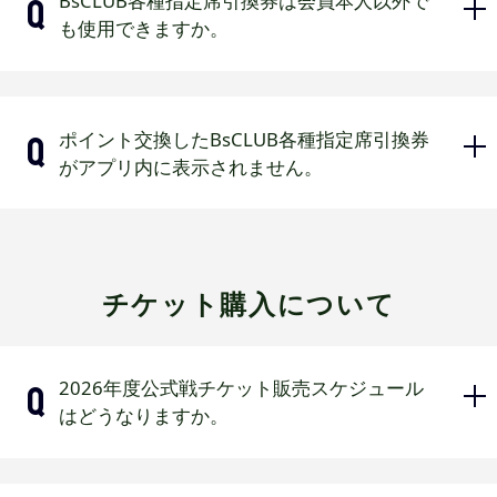
BsCLUB各種指定席引換券は会員本人以外で
お断りする場合がございます。
そのためご希望の席種が販売中であ
ファンクラブデー当日のチケットを
も使用できますか。
完売の試合・席種には引換できませ
っても引き換えできない場合があり
ご予約後に2026年度BsCLUB有料会
ん。また、席種ごとに”指定席引換券
ます。
員（ジュニア会員除く）に入会され
【B】”で引換できる席数には制限が
た会員
会員以外でも使用可能です。ただし、
あります。
ポイント交換したBsCLUB各種指定席引換券
ファンクラブデーグッズ付チケット
営利を目的として引換券を転売する行
そのためご希望の席種が販売中であ
がアプリ内に表示されません。
の販売期間終了後に予約された場合
為は禁止します。また金券ショップ・
っても引き換えできない場合があり
転売サイト等で購入されたお客様には
ます。
ビジター下段外野指定席に引き換え
入場をお断りする場合がございます。
られた場合
球団公式アプリにログインの上、MENU
ジュニアフリーパスで予約された場
画面の「ご選択のグッズ・引換券」を
チケット購入について
合
押下してください。
押下後、一度HOME画面に戻り、約5分
練習見学ツアー単体のチケットの場
後に再度「ご選択のグッズ・引換券」
合
2026年度公式戦チケット販売スケジュール
を押下すると表示されます。
はどうなりますか。
シーズンシート未使用券で引換えた
※ポイント交換後、一度目の「ご選択の
チケットの場合
グッズ・引換券」押下時点では各種指
定席引換券が表示されませんのでご注
団体観戦チケットの場合