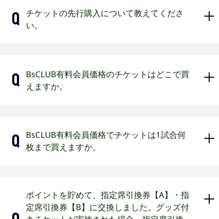
2026年公式戦のチケット販売スケジュ
意ください。
チケットの先行購入について教えてくださ
各種優待チケットの場合
ールはこちら
い。
各種招待チケットの場合
公式チケットリセールで購入された
チケットの場合（出品者にグッズ引
バファローズ公式チケットサイト「オ
BsCLUB有料会員価格のチケットはどこで買
換クーポンが配信されます）
リチケ」で一般販売より早くチケット
えますか。
をご購入いただけます。
第1次先行：エクストラプレミア
バファローズ公式チケットサイト「オ
ムメンバー
BsCLUB有料会員価格でチケットは1試合何
リチケ」、京セラドーム大阪・ほっと
第2次先行：エクストラプレミア
枚まで買えますか。
もっとフィールド神戸のチケット販売
ムメンバー、プラチナ会員
窓口でご購入いただけます。
第3次先行：エクストラプレミア
ムメンバー、プラチナ会員、ゴー
チケット購入ポイントが付与される窓口は、バ
会員1名につき、大人・こども・席種に
ポイントを貯めて、指定席引換券【A】・指
ルド会員
ファローズ公式チケットサイト「オリチケ」、
関わらず、1試合4枚までBsCLUB有料
定席引換券【B】に交換しました。グッズ付
第4次先行：エクストラプレミア
京セラドーム大阪・ほっともっとフィールド神
会員価格でご購入いただけます。
戸のチケット販売窓口のみとなります。