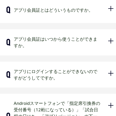
団体観戦チケットの場合
アプリ会員証とはどういうものですか。
各種優待チケットの場合
各種招待チケットの場合
公式チケットリセールで購入された
アプリ上にQRコードやバーコードが表
アプリ会員証はいつから使うことができま
チケットの場合（出品者にグッズ引
示され、来場ポイント登録などができ
すか。
換クーポンが配信されます）
る機能が搭載された会員証です。アプ
リとは「オリックス・バファローズ公
式アプリ」のことを指します。「オリ
2026年度アプリ会員証運用開始は202
ックス・バファローズ公式アプリ」を
アプリにログインすることができないので
6年2月上旬を予定しております。
インストールいただく必要がありま
すがどうしてですか。
す。
2026年度のアプリ会員証に切り替わるまでは2
025年度の会員証が表示されます。
エクストラプレミアムメンバー・プラチナ会
員・ゴールド会員・レギュラー会員・無料会員
以下の原因が考えられますのでご確認
Androidスマートフォンで「指定席引換券の
はアプリ会員証となります。
ください。
受付番号（12桁になっている）」「試合日
ジュニア会員はマイページ会員証となります。
入力したバファローズIDまたは登録