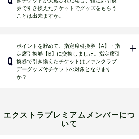
きチケットが実施された場合、指定席引換
ムメンバー、プラチナ会員、ゴー
券で引き換えたチケットでグッズをもらう
ルド会員、レギュラー会員
変更となる場合がございますので、その際は球
ことは出来ますか。
団公式ホームページでお知らせします。
一般販売：全てのBsCLUB会員
一部対象外席種がございます。詳細について
は、追って球団公式ホームページでお知らせし
指定席引換券【A】でグッズ付きチケッ
ポイントを貯めて、指定席引換券【A】・指
ます。
ト販売期間中に引き換えられた場合、
定席引換券【B】に交換しました。指定席引
上記は公式戦の先行販売ランクとなります。
お渡しします。グッズ付きチケット販
換券で引き換えたチケットはファンクラブ
売期間終了後に引き換えられた場合
オープン戦・クライマックスシリーズのチケッ
デーグッズ付チケットの対象となります
ト先行販売ランクは公式戦と異なる場合がござ
は、お渡しできません。
か？
います。
指定席引換券【B】、エクストラプレミ
アムチケット、ジュニアフリーパスは
事前引換・当日引換ともにグッズ受取
対象となります。
の対象外となります。
但し、以下の場合は対象外となります
エクストラプレミアムメンバーにつ
のでご注意ください。
いて
2026年度ジュニア会員、無料会員、