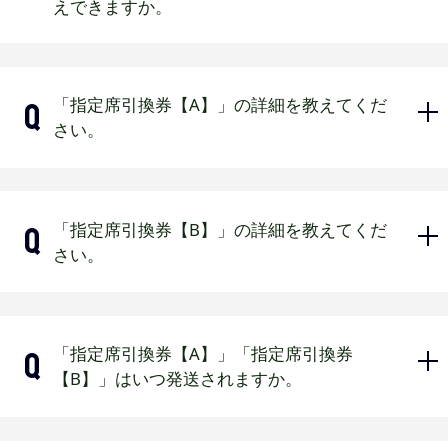
えできますか。
る場合がございますのでご了承ください。
他の割引企画・割引券、各種商品券との併用は
できません。
前売券先行販売期間中の引き換え、事
本券はいかなる場合も再発行いたしません。
「指定席引換券【A】」の詳細を教えてくだ
前予約はできません。
さい。
本券は換金できません。
一般販売よりお引き換えください。
本券は、アプリ内クーポン欄へ表示いたします
（2026年2月上旬以降）。
京セラドーム大阪：S指定席以下、ほ
「指定席引換券【B】」の詳細を教えてくだ
っともっとフィールド神戸：ネット
さい。
裏指定席以下（予定）
事前に指定席券に引き換えてご利用
ください。
京セラドーム大阪：B指定席以下、ほ
「指定席引換券【A】」「指定席引換券
一般販売から引換可能です。（先行
っともっとフィールド神戸：2階C指
【B】」はいつ発送されますか。
販売期間中の引換は不可）
定席以下（予定）
一部対象外となる席種がございま
事前に指定席券に引き換えてご利用