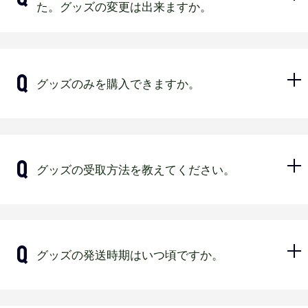
（2026年1月末までは2025年度の会員
た。グッズの変更は出来ますか。
間以内にBsCLUB事務局までご連絡くだ
証が表示されます。）
さい。
2026年1月中旬~下旬にメンテナンスを予定し
ております。
申込後のグッズの変更は如何なる場合
グッズのみを購入できますか。
でも受付出来ません。
販売は行っておりません。ご入会をお
グッズの受取方法を教えてください。
待ちしております。
年会費に送料が含まれておりますの
グッズの発送時期はいつ頃ですか。
で、ご登録住所へ送付いたします。
レギュラー会員でグッズに「2026Buffaloesハ