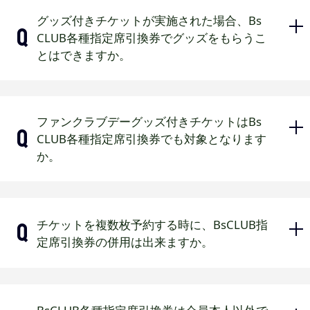
す。
ください。
発送はございません。
グッズ付きチケットが実施された場合、Bs
上記引換券は2026年公式戦開幕戦か
一般販売から引換可能です。（先行
アプリ内「ご選択のグッズ・引換券」
CLUB各種指定席引換券でグッズをもらうこ
らレギュラーシーズン終了までのオ
販売期間中の引換は不可）
に配信されます。利用方法は
こちら
とはできますか。
リックス主催1軍試合でご利用いただ
一部対象外となる席種がございま
けます。（オープン戦、セ・パ交流
す。
戦、ほっと神戸以外の地方主催試
指定席引換券【A】でグッズ付きチケッ
上記引換券は2026年公式戦開幕戦か
合、地方振替試合、クライマックス
ファンクラブデーグッズ付きチケットはBs
ト販売期間中に引き換えられた場合、
らレギュラーシーズン終了までのオ
シリーズ、日本シリーズは除く）
CLUB各種指定席引換券でも対象となります
お渡しします。グッズ付きチケット販
リックス主催1軍試合でご利用いただ
か。
営利を目的として引換券の予約・引
売期間終了後に引き換えられた場合
けます。（オープン戦、セ・パ交流
換等を行い、転売する行為を禁止し
は、お渡しできません。
戦、ほっと神戸以外の地方主催試
ます。また金券ショップ・転売サイ
指定席引換券【B】、エクストラプレミ
合、地方振替試合、クライマックス
ト等で購入されたお客様には入場を
対象となります。
アムチケット、ジュニアフリーパスは
シリーズ、日本シリーズは除く）
チケットを複数枚予約する時に、BsCLUB指
お断りする場合がございます。
但し、以下の場合は対象外となります
事前引換・当日引換ともにグッズ受取
定席引換券の併用は出来ますか。
営利を目的として引換券の予約・引
のでご注意ください。
の対象外となります。
完売の試合・席種には引換できませ
換等を行い、転売する行為を禁止し
ん。また、席種ごとに指定席引換券
ます。また金券ショップ・転売サイ
2026年度ジュニア会員、無料会員、
【A】で引き換えできる席数には制限
ト等で購入されたお客様には入場を
2026年度BsCLUB未入会の方
併用可能です。
があります。