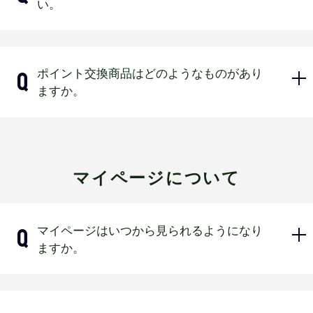
い。
なります。
トのポイント補助券をお渡しします。
貯められたポイントは翌年に繰り越す
（例）500円の購入⇒5ポイント
ことができませんので、予めご了承下
を翌日付与または5ポイントの補
アプリもしくはマイページにログイン
ポイント交換商品はどのようなものがあり
さい。
助券を1枚お渡しします。
していただくことで確認いただけま
ますか。
900円の購入⇒5ポイントを翌日
す。
付与または5ポイントの補助券を1
枚お渡しします。
1,200円の購入⇒10ポイントを翌
詳細が決まり次第球団公式ホームペー
日付与または5ポイントの補助券
ジにてお知らせいたします。
マイページについて
を2枚お渡しします。
補助券のポイントはアプリで登録
するか、マイページにログインし
マイページはいつから見られるようになり
て登録可能です。
ますか。
2026年度マイページは2026年1月20日