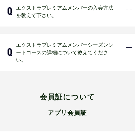
2026年度BsCLUB未入会の方
エクストラプレミアムメンバーの入会方法
ファンクラブデー当日のチケットを
を教えて下さい。
ご予約後に2026年度BsCLUB有料会
員（ジュニア会員除く）に入会され
た会員
詳細は
こちら
をご確認ください。
エクストラプレミアムメンバーシーズンシ
ファンクラブデーグッズ付チケット
ートコースの詳細について教えてくださ
の販売期間終了後に予約された場合
過去に会員規約に違反した行為を行っていた場
い。
合、入会できません。入会が判明した場合、Bs
ビジター下段外野指定席に引き換え
CLUB会員規約第7条に基づき入会を取り消しい
られた場合
たします。
入会受付期間であっても受付を終了する場合が
ジュニアフリーパスで予約された場
こちら
をご確認ください。
ございます。
合
会員証について
エクストラプレミアムメンバーは自動継続を選
練習見学ツアー単体のチケットの場
択できません。
合
アプリ会員証
シーズンシート未使用券で引換えた
チケットの場合