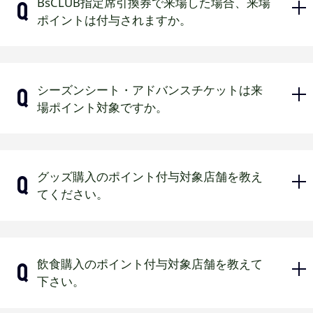
ほっと神戸以外の地方主催試合・クライマック
BsCLUB指定席引換券で来場した場合、来場
ただし、中央プラザ等の臨時売場でご
iPhoneをお使いで「設定」→「アク
スシリーズ・日本シリーズは対象外となりま
ポイントは付与されますか。
入場ゲート（BsCLUB会員証QRコー
購入いただいた場合は1週間程度お時間
セシビリティ」→「動作」→「視差
す。
ドでの入場の場合のみ）
いただく場合がございます。(オリック
効果を減らす」がオンになっている
【シーズンシート購入ポイント】
ス主催1軍オープン戦および公式戦のみ)
場合
マイページ会員証（ジュニア会員）
ポイントの付与は2026年3月31日時点
はい。来場ポイント付与対象となりま
「視差効果を減らす」をオフにして、ログイ
シーズンシート・アドバンスチケットは来
【飲食購入ポイント】
でシーズンシート（固定席・回数券）
す。
球場前ファンクラブ受付
ンできるかご確認ください。
場ポイント対象ですか。
BsCLUBポイント補助券の場合：補助券
の購入（お支払完了）かつ2026年度Bs
iPhoneをお使いで「設定」→「アク
外野ライト側ファンクラブ受付
登録時
CLUB有料会員入会済の場合に限りま
セシビリティ」→「動作」→「視差
飲食売店で会員証バーコード読取の場
す。
入場ゲート（BsCLUB会員証QRコー
効果を減らす」がオフになっている
合：ご購入の翌日
また、BsCLUBとシーズンシート（固定
はい。来場ポイント付与対象となりま
ドでの入場の場合のみ）
グッズ購入のポイント付与対象店舗を教え
場合
席・回数券）のご契約名義（フリガナ
す。
てください。
含む）およびご登録の住所が一致の場
2026年度オリックス主催1軍オープン戦からオ
「視差効果を減らす」をオンにして、再度オ
リックス主催1軍公式戦終了までを予定しており
フにした後、ログインできるかご確認くださ
合となります。
ます。
い。
2026年3月31日時点で無料会員の場合は、後日
ファンクラブ受付で来場ポイント登録される方
直営店（Bs SHOP・B-WAVE）・球団公
有料会員に変更されましてもポイント付与対象
はマイページ会員証と当日の観戦チケットをお
飲食購入のポイント付与対象店舗を教えて
外となります。
式オンラインショップ・京セラドーム
持ち下さい。
下さい。
大阪・ほっともっとフィールド神戸両
法人名義で購入されたシーズンシート（固定
受付時間は受付場所により異なります。
球場のワゴン販売が対象となります。
席・回数券）はポイント付与対象外となりま