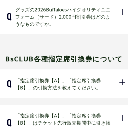
イクオリティユニフォーム（サード）2,000円
2026年3月上旬より順次発送予定で
割引券」･「オンラインショップ割引券(1,500
グッズの2026Buffaloesハイクオリティユニ
円)」･「京セラドーム大阪商品券(1,500円)」を
す。
フォーム（サード）2,000円割引券はどのよ
選択された場合、アプリ内クーポン欄に割引券
うなものですか。
(引換券含む)を配信するため送付物はございませ
ん。
同住所であってもまとめて発送することはでき
ません。
直営店（Bs SHOP・B-WAVE）もしくは
公式オンラインショップで2026Buffal
BsCLUB各種指定席引換券について
oesハイクオリティユニフォーム（サー
ド）購入時にのみ割引券として利用で
きます。（ホーム・ビジター・イベン
「指定席引換券【A】」「指定席引換券
トユニフォームは対象外です。）
【B】」の引換方法を教えてください。
■2026Buffaloesハイクオリティユニフ
ォーム（サード）販売選手は決定次第
ホームページでお知らせいたします。
アプリ会員の引換方法は
こちら
※2025年
「指定席引換券【A】」「指定席引換券
度と同様の方法です。
【B】」はチケット先行販売期間中に引き換
状況により、選手やサイズによって品切れとな