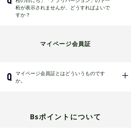
程の日にち」「アプリバージョン」の下一
メールアドレスやパスワードに誤り
オリックス・バファローズ公式アプリはiOS14.
桁が表示されませんが、どうすればよいで
0以降のiPhone、またAndroid7.0以降のAndr
がある場合
すか？
oidスマートフォン端末に対応しています。ただ
スマートフォンの予測変換入力時に半角スペ
し、一部対象外の機種がございますので、アプ
ース等、正しい情報以外の文字が入る場合が
リ会員ご希望の場合は必ずご入会前にアプリを
ありますのでご注意ください。
インストールできるかのご確認をお願いいたし
Androidスマートフォンの「設定」→
ます。
マイページ会員証
パスワードがわからない場合は、ログイン画
「画面設定」→「表示サイズとテキス
面の「パスワードを忘れた方はこちら＞」よ
アプリをインストールできない場合はアプリ会
ト」→「テキストを太字にする」で
りパスワード変更をお願いいたします。
員になることができませんのでご了承くださ
い。
「テキストを太字にする」をオフにし
ジュニア会員のバファローズIDや登
ていただき、下一桁が表示されるよう
お客様の端末を起因とするアプリの不具合（正
録メールアドレスでログインしよう
マイページ会員証とはどういうものです
になったかご確認ください。
常な動作を行えない）が発生した場合、動作お
とした場合
か。
よびアプリでの会員サービスの保証はいたしか
ねます。
ジュニア会員はログインの対象外となりま
す。
一度ログアウトして一定時間内に同
モバイル端末からBsCLUBマイページに
じ端末で別のバファローズIDや登録
ログインする事でQRコードやバーコー
Bsポイントについて
メールアドレスでログインしようと
ドが表示され、アプリ会員証と同様の
した場合
機能が搭載された会員証です。