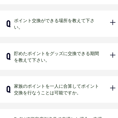
モバイルデータ通信をオンにしていただく
入場後、球場内どこからでも来場ポ
か、Wi－Fi接続をお願いいたします。ただ
【シーズンシート購入ポイント】
イント登録が可能です。
し、通信料の負担はいたしかねますのでご了
【来場ポイント】
2026年4月中旬を予定しております。
承ください。
ポイント交換ができる場所を教えて下さ
来場ポイント登録方法は
こちら
京セラドーム大阪およびほっともっと
ポイントの付与は2026年3月31日時点でシーズ
い。
スマートフォン本体の空き容量が少
フィールド神戸で開催される2026年度
入場ゲート（BsCLUB会員証QRコー
ンシート（固定席・回数券）の購入（お支払完
ない場合
オリックス主催1軍オープン戦からオリ
了）かつ2026年度BsCLUB有料会員入会済の場
ドでの入場の場合のみ）
合に限ります。
ックス主催1軍公式戦最終戦までを予定
お客様の端末が起因でアプリに不具
また、BsCLUBとシーズンシート（固定席・回
京セラドーム大阪
しております。ポイント付与は、ご来
マイページ会員証（ジュニア会員）
合（正常な動作を行えない）が発生
貯めたポイントをグッズに交換できる期間
数券）のご契約名義（フリガナ含む）およびご
2階「BsSQUARE」
場いただいたオリックス主催1軍オープ
している場合
登録の住所が一致の場合となります。
を教えて下さい。
3Fコンコース 31通路付近ファンクラ
ン戦および1軍公式戦試合当日のみ付与
ほっともっとフィールド神戸
ブ受付
2026年3月31日時点で無料会員の場合は、後日
お客様の端末が起因の場合は、アプリの動作
します。後日のポイント付与は一切で
有料会員に変更されましてもポイント付与対象
球場前ファンクラブ受付
およびアプリでの会員サービスの保証はいた
きませんので、予めご了承下さい。
外となります。
しかねます。
【ほっともっとフィールド神戸】
マイページ
交換開始日については、後日球団公式
法人名義で購入されたシーズンシート（固定
家族のポイントを一人に合算してポイント
アプリを最新版にアップデートでき
【チケット購入ポイント】
ホームページにてお知らせいたしま
席・回数券）はポイント付与対象外となりま
交換を行なうことは可能ですか。
ていない場合
アプリ会員証
交換場所により交換できる商品が異な
ポイント付与対象試合は、2026年度オ
す。
す。
りますのでご注意ください。
リックス主催1軍オープン戦および公式
直営店（Bs SHOP・B-WAVE）での交換
アプリストアよりアプリを最新版にアップデ
入場後、球場内どこからでも来場ポ
【グッズ購入ポイント】
ートしていただきますようお願いいたしま
戦となります。
はできません。
イント登録が可能です。
す。
グッズ購入日の翌日に反映されます。
ポイントの合算はできません。
来場ポイント登録方法は
こちら