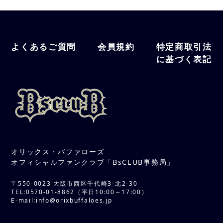
ドでログインしてください。
い。
それでもメールマガジンが届かない場
▼BsCLUBへメールアドレスを登録して
【無料会員の方】
合は
こちらのページ
からお問い合わせ
いない場合
よくあるご質問
会員規約
特定商取引法
マイページ
にログインいただき、画面
ください。
システム上の都合により、1会員につき1メール
に基づく表記
右上にあるメニューバーを押下してく
アドレスのご登録が必須となります。 2025年
各携帯/スマートフォンキャリアのアドレス（@
ださい。「退会」のボタンがあります
度BsCLUBへ新規ご入会される場合や、 2024
docomo.ne.jp/@softbank.ne.jp/@ezweb.
ので、そちらを押していただき、退会
年度BsCLUB会員がメールアドレスのご登録が
ne.jpなど）では、セキュリティ規定等により、
のお手続きをお願いいたします。
完了していない状態でマイページへログインさ
「迷惑メール」と認識され、メールが届かない
れる場合、 メールアドレスをご準備いただく必
お問い合わせが増加しております。各携帯/スマ
要がございます。 （既に他会員で使用されてい
【有料会員の方】
ートフォンキャリア以外のメールアドレスのご
るメールアドレスのご登録はできません。）
登録もお願いいたします。
即時での退会をご希望の方は、お客様
ダイヤルまでお問い合わせください。
メールが届かない場合、以下のアドレスの受信
マイページログインは
こちら
オリックス・バファローズ
許可設定をお願いいたします。
ただし退会の場合は、BsCLUB会員とし
オフィシャルファンクラブ「BsCLUB事務局」
①info@bsclub-mypage.buffaloes.co.jp
ての資格は喪失し、各種履歴はすべて
②info@buffaloes.co.jp
削除されます。
〒550-0023 大阪市西区千代崎3-北2-30
③info@orixbuffaloes.jp
TEL:0570-01-8862（平日10:00～17:00）
お支払いいただいた年会費の返金は出来ませ
E-mail:info@orixbuffaloes.jp
ん。
電話：0570-01-8862（平日10:00～1