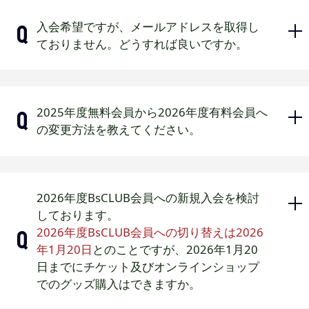
下記ページからご確認ください。
入会希望ですが、メールアドレスを取得し
入会方法はこちら
ておりません。どうすれば良いですか。
ご入会いただくには1会員1メールアド
2025年度無料会員から2026年度有料会員へ
レスが必要となります。
の変更方法を教えてください。
メールアドレスをお持ちでない方や、
お持ちのメールアドレスをご登録済み
で新たにお子様等ご家族のご入会を希
無料会員で
マイページ
にログインして
望される場合は、別のメールアドレス
2026年度BsCLUB会員への新規入会を検討
いただき、「2026年度有料会員登録は
をご準備いただきますようお願いいた
しております。
こちら」ボタンよりお手続きにお進み
します。
2026年度BsCLUB会員への切り替えは2026
ください。
年1月20日
とのことですが、2026年1月20
無料で取得できるフリーメールアドレスのご利
日までにチケット及びオンラインショップ
用可。
でのグッズ購入はできますか。
2025年度より直営店・球場特設受付の入会受付
は廃止となりました。