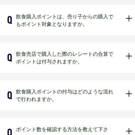
マイページ会員証と当日の観戦チケットを持っ
す。
て、必ずジュニア会員ご本人がお越しくださ
必ず会員証のご提示をお願い致します。お忘れ
い。
飲食購入ポイントは、売り子からの購入で
【グッズ購入ポイント】
になった場合、後日のポイント付与は一切いた
【会員証ご提示での付与】
もポイント対象となりますか。
しません。
各店舗・オンラインショップともに202
京セラドーム大阪3階・5階常設売店(ケ
6年2月1日～オリックス主催1軍公式戦
ポイント付与は2026年2月1日からを予定して
ンタッキーフライドチキンなど一部店
最終戦となります。後日のポイント付
おります。
舗除く)
与は一切できませんので、予めご了承
はい。ポイント補助券をお渡しいたし
飲食売店で購入した際のレシートの合算で
ください。
【ポイント補助券お渡しでの付与】
ます。売り子に会員証をご提示くださ
ポイントは付与されますか。
京セラドーム大阪2階飲食店舗、売り
い。
他球団主催試合開催時のグッズワゴン販売はポ
イント付与対象外となります。
子、ワゴン販売、3階・5階のケンタッ
キーフライドチキン、ほっともっとフ
【飲食購入ポイント】
ィールド神戸の球場内店舗
いいえ。レシートの合算はできませ
飲食購入ポイントの付与はどのような流れ
京セラドーム大阪およびほっともっと
ん。
で行われますか。
フィールド神戸で開催される2026年度
対象店舗は変更となる場合がございます。
オリックス主催1軍オープン戦からオリ
必ず会員証のご提示をお願い致します。お忘れ
ックス主催1軍公式戦最終戦までを予定
になった場合、後日のポイント付与は一切いた
しております。
しません。
1店舗で1回の購入金額500円(税込)ごと
ポイント数を確認する方法を教えて下さ
に5ポイントを翌日付与または5ポイン
他球団主催試合開催時はポイント付与対象外と