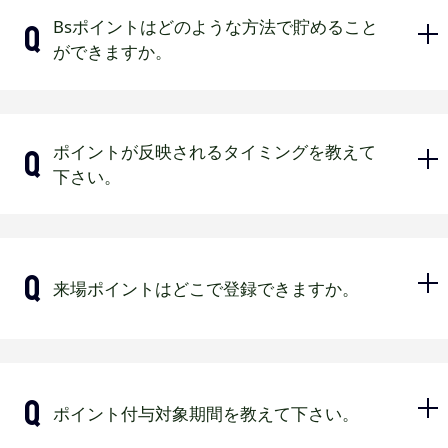
マイページ会員証はジュニア会員のみ
不正防止の観点から1端末につき1会員のみの
Bsポイントはどのような方法で貯めること
表示が可能です。
ログイン利用をお願いいたします。
ができますか。
■ジュニア会員のマイページ会員証につ
同じバファローズIDや登録メールアドレスで
いて
あればログアウト後の再ログインも可能で
す。
ジュニア会員の会員証はマイページ会員証とな
来場(来場ポイント登録もしくは会員証
複数端末で同時もしくは一定時間内
ポイントが反映されるタイミングを教えて
ります。（カード会員証の発送はございませ
入場)、チケット購入、シーズンシート
に1会員のバファローズIDや登録メー
下さい。
ん。）
購入、グッズ購入、飲食購入で貯める
ルアドレスでログインしようとした
公式アプリにはログインできません。
ことができます。
場合
不正防止の観点から1端末につき1会員のみの
【来場ポイント】
ログイン利用をお願いいたします。
来場ポイントはどこで登録できますか。
当日中に反映されます。
異なる端末でログインをする場合には、先に
受付後、反映まで約1時間程度かかる場合がござ
利用されていた端末のログアウト後、24時間
います。
後に別の端末でログインする事が可能となり
ます。
【京セラドーム大阪】
【チケット購入ポイント】
モバイルデータ通信がオフになって
ポイント付与対象期間を教えて下さい。
チケット購入日の翌日に反映されま
いる場合
す。
アプリ会員証