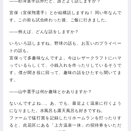
――杉澤選手以外だと、誰とよく話しますか？
宜保（宜保翔選手）とか結構話しますね！ 同い年なんで
す。この前も試合終わった後、ご飯に行きました。
――例えば、どんな話をしますか？
いろいろ話しますね。野球の話も、お互いのプライベー
トの話も。
宜保って多趣味なんですよ。今はレザークラフトにハマ
っているらしくて、小銭入れを作ったりしているそうで
す。僕が聞き役に回って、趣味の話をひたすら聞いてま
す。
――山中選手は何か趣味とかありますか？
ないんですよね…。あ、でも、最近よく温泉に行くよう
になりました。水風呂も露天風呂も好きですね。
ファームで猛打賞を記録したりホームランを打ったりす
ると、此花区にある「上方温泉一休」の招待券をいただ