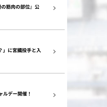
慢の筋肉の部位』公
？」に宮國投手と入
シャルデー開催！