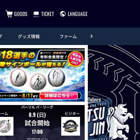
GOODS
TICKET
LANGUAGE
ブ
グッズ情報
ファーム
エンタメ
パーソル パ・リーグ
ホーム
ビジター
8.9 (日)
試合開始
17:00
ZOZOマリン