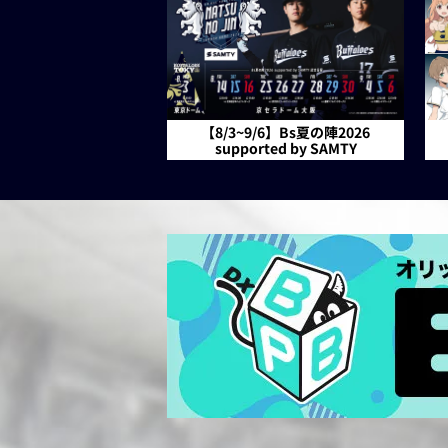
【8/3~9/6】Bs夏の陣2026
supported by SAMTY