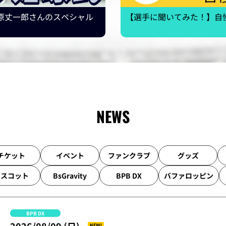
原丈一郎さんのスペシャル
【選手に聞いてみた！】自
NEWS
チケット
イベント
ファンクラブ
グッズ
マスコット
BsGravity
BPB DX
バファロッピン
BPB DX
NEW!