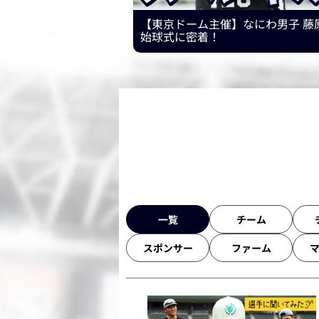
【東京ドーム主催】なにわ男子 藤
始球式に密着！
一覧
チーム
スポンサー
ファーム