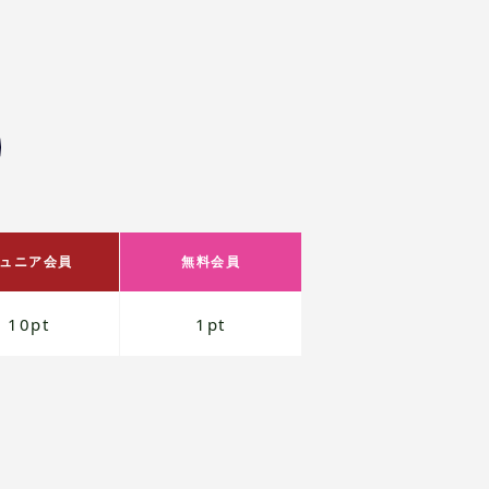
ュニア会員
無料会員
10pt
1pt