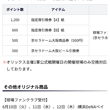
ポイント数
アイテム
1,200
指定席引換券【A】紙
600
指定席引換券【B】紙
球場ファン
(京セラ:B
500
京セラドーム大阪商品券（500円）
500
京セラドーム大阪ビール引換券
※
オリックス主催1軍公式戦開催日の開催球場のみ交換対応
しております。
その他オリジナル商品
【球場ファンクラブ受付】
6月10日（火）、11日（水）、12日（木）:横浜DeNAベイ