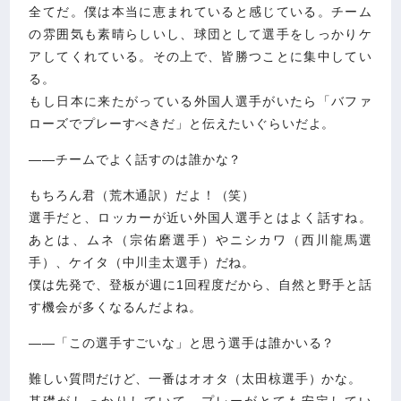
全てだ。僕は本当に恵まれていると感じている。チーム
の雰囲気も素晴らしいし、球団として選手をしっかりケ
アしてくれている。その上で、皆勝つことに集中してい
る。
もし日本に来たがっている外国人選手がいたら「バファ
ローズでプレーすべきだ」と伝えたいぐらいだよ。
――チームでよく話すのは誰かな？
もちろん君（荒木通訳）だよ！（笑）
選手だと、ロッカーが近い外国人選手とはよく話すね。
あとは、ムネ（宗佑磨選手）やニシカワ（西川龍馬選
手）、ケイタ（中川圭太選手）だね。
僕は先発で、登板が週に1回程度だから、自然と野手と話
す機会が多くなるんだよね。
――「この選手すごいな」と思う選手は誰かいる？
難しい質問だけど、一番はオオタ（太田椋選手）かな。