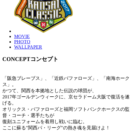
MOVIE
PHOTO
WALLPAPER
CONCEPT
コンセプト
「阪急ブレーブス」、「近鉄バファローズ」、「南海ホーク
ス」。
かつて、関西を本拠地とした伝説の球団が、
2017年ゴールデンウィークに、京セラドーム大阪で復活を遂
げる。
オリックス・バファローズと福岡ソフトバンクホークスの監
督・コーチ・選手たちが
復刻ユニフォームを着用し戦いに臨む。
ここに蘇る"関西パ・リーグ"の熱き魂を見届けよ！