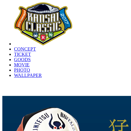
CONCEPT
TICKET
GOODS
MOVIE
PHOTO
WALLPAPER