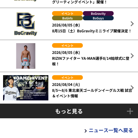
グリーティングイベント」開催！
イベント
BsGravity
BsGirls
BsGuys
2026/08/05 (水)
8月15日（土）BsGravityミニライブ開催決定！
イベント
2026/08/05 (水)
RIZINファイター YA-MAN選手8/14始球式に登
板！
イベント
2026/08/04 (火)
8/5～8/6 東北楽天ゴールデンイーグルス戦 試合
＆イベント情報
もっと見る
ニュース一覧へ戻る