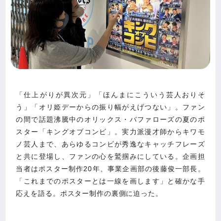
「仕上がりが異次元」「ほんまにこういう芸人おりそ
う」「オリ姫デーからの振り幅がえげつない」。ファン
の間で話題沸騰中のオリックス・バファローズの夏のポ
スター「キングオブコンビ」。実力派漫才師からキワモ
ノ芸人まで、あらゆるコンビが秀逸なキャッチフレーズ
と共に登場し、ファンの心を鷲掴みにしている。企画担
当者はポスター制作20年、事業企画部の後藤俊一部長。
「これまでのポスターとは一線を画します」と確かな手
応えを語る。ポスター制作の裏側に迫った。