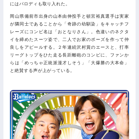
にはパロディも取り入れた。
岡山県備前市出身の山本由伸投手と頓宮裕真選手は実家
が隣同士であることから「奇跡の幼馴染」をキャッチフ
レーズにコンビ名は「おとなりさん」。色違いのネクタ
イを締めたスーツ姿で、二人でお家のポーズを作って仲
良しをアピールする。２年連続沢村賞のエースと、打率
リーグトップをひた走る長距離砲のコンビに、ファンか
らは「めっちゃ正統派漫才しそう」「大爆勝の大本命」
と絶賛する声が上がっている。