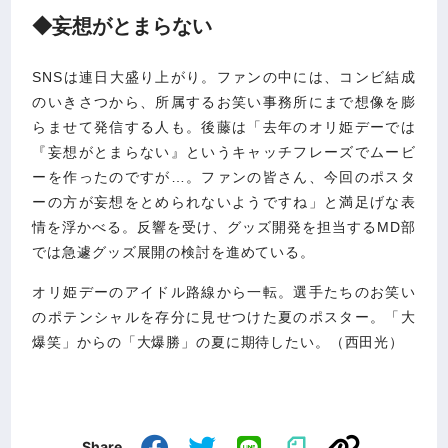
◆妄想がとまらない
SNSは連日大盛り上がり。ファンの中には、コンビ結成
のいきさつから、所属するお笑い事務所にまで想像を膨
らませて発信する人も。後藤は「去年のオリ姫デーでは
『妄想がとまらない』というキャッチフレーズでムービ
ーを作ったのですが…。ファンの皆さん、今回のポスタ
ーの方が妄想をとめられないようですね」と満足げな表
情を浮かべる。反響を受け、グッズ開発を担当するMD部
では急遽グッズ展開の検討を進めている。
オリ姫デーのアイドル路線から一転。選手たちのお笑い
のポテンシャルを存分に見せつけた夏のポスター。「大
爆笑」からの「大爆勝」の夏に期待したい。（西田光）
Share