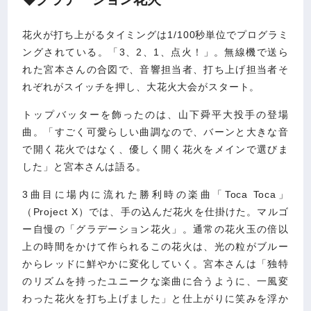
花火が打ち上がるタイミングは1/100秒単位でプログラミ
ングされている。「3、2、1、点火！」。無線機で送ら
れた宮本さんの合図で、音響担当者、打ち上げ担当者そ
れぞれがスイッチを押し、大花火大会がスタート。
トップバッターを飾ったのは、山下舜平大投手の登場
曲。「すごく可愛らしい曲調なので、バーンと大きな音
で開く花火ではなく、優しく開く花火をメインで選びま
した」と宮本さんは語る。
3曲目に場内に流れた勝利時の楽曲「Toca Toca」
（Project X）では、手の込んだ花火を仕掛けた。マルゴ
ー自慢の「グラデーション花火」。通常の花火玉の倍以
上の時間をかけて作られるこの花火は、光の粒がブルー
からレッドに鮮やかに変化していく。宮本さんは「独特
のリズムを持ったユニークな楽曲に合うように、一風変
わった花火を打ち上げました」と仕上がりに笑みを浮か