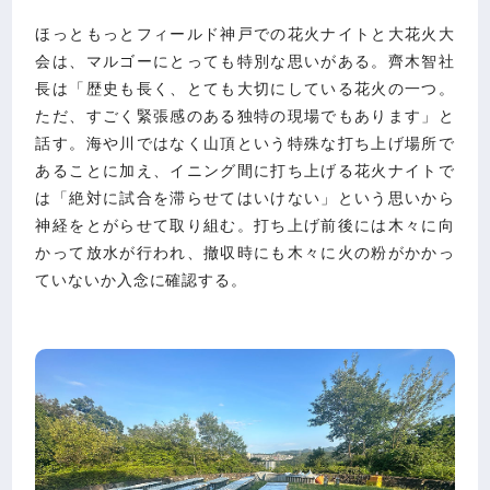
ほっともっとフィールド神戸での花火ナイトと大花火大
会は、マルゴーにとっても特別な思いがある。齊木智社
長は「歴史も長く、とても大切にしている花火の一つ。
ただ、すごく緊張感のある独特の現場でもあります」と
話す。海や川ではなく山頂という特殊な打ち上げ場所で
あることに加え、イニング間に打ち上げる花火ナイトで
は「絶対に試合を滞らせてはいけない」という思いから
神経をとがらせて取り組む。打ち上げ前後には木々に向
かって放水が行われ、撤収時にも木々に火の粉がかかっ
ていないか入念に確認する。