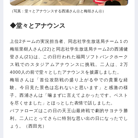
（写真：堂々とアナウンスする西浦さん㊧と梅垣さん㊨）
◆堂々とアナウンス
上位2チームの実況担当者、同志社学生放送局チーム１の
梅垣里樹人さん(22)と同志社学生放送局チーム2の西浦健
登さん(21)は、この日行われた福岡ソフトバンクホーク
ス戦でのスタジアムアナウンスに挑戦。二人は、2万
4000人の前で堂々としたアナウンスを披露しました。
梅垣さんは「首位攻防戦の盛り上がる中での貴重な経
験。今日見た景色は忘れないと思います」と感激の様
子。西浦さんは「噛まずに言えてよかったです。ベスト
を尽くせました」とほっとした表情で話しました。
バファローズはこの日の天王山最終戦で劇的サヨナラ勝
利。二人にとってさらに特別な思い出の日になったでし
ょう。（西田光）