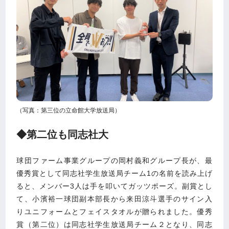
（写真：第三位の立命館大学放送局）
◆第二位も同志社大
球団ファーム事業グループの岡村義和グループ長が、最
優秀賞として同志社学生放送局チーム1の名前を読み上げ
ると、メンバー3人は手を叩いてガッツポーズ。副賞とし
て、小濱裕一球団副本部長から来田涼斗選手のサイン入
りユニフォームとフェイスタオルが贈られました。優秀
賞（第二位）は同志社学生放送局チーム２となり、同志