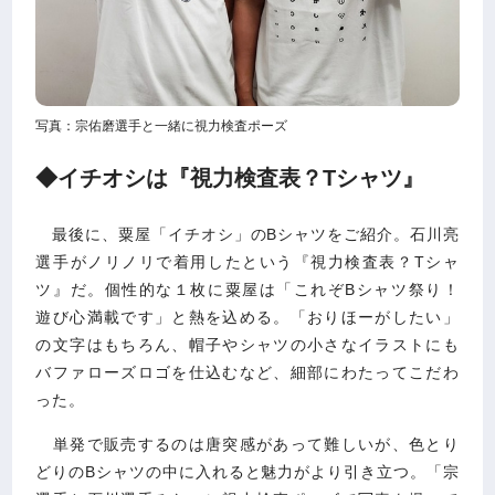
写真：宗佑磨選手と一緒に視力検査ポーズ
◆イチオシは『視力検査表？Tシャツ』
最後に、粟屋「イチオシ」のBシャツをご紹介。石川亮
選手がノリノリで着用したという『視力検査表？Tシャ
ツ』だ。個性的な１枚に粟屋は「これぞBシャツ祭り！
遊び心満載です」と熱を込める。「おりほーがしたい」
の文字はもちろん、帽子やシャツの小さなイラストにも
バファローズロゴを仕込むなど、細部にわたってこだわ
った。
単発で販売するのは唐突感があって難しいが、色とり
どりのBシャツの中に入れると魅力がより引き立つ。「宗