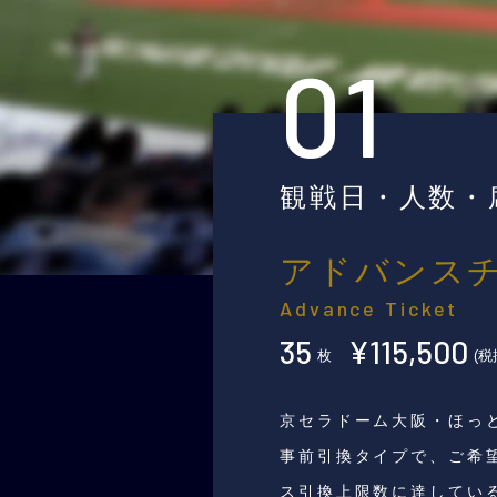
01
観戦日・人数・
アドバンス
Advance Ticket
35
¥115,500
枚
(税
京セラドーム大阪・ほっ
事前引換タイプで、ご希
ス引換上限数に達してい