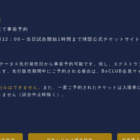
法
にて事前予約
12：00～当日試合開始1時間まで球団公式チケットサイ
各ステータス先行発売日から事前予約可能です。但し、エクスト
ます。先行販売期間中にご予約される場合は、BsCLUB会員マ
セルはできません。
また、一度ご予約されたチケットは入場券
きません（試合中止時除く）。
優先販売
日本シリーズ優先販売
前売購