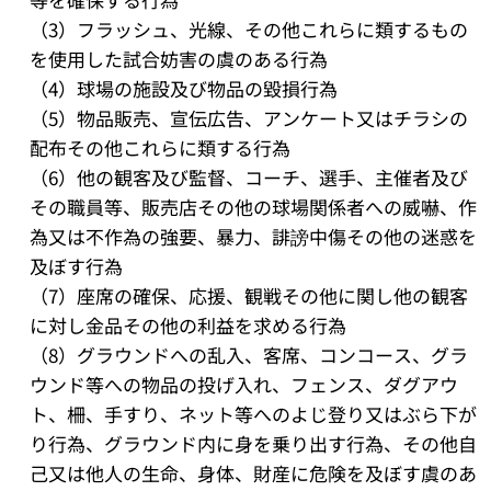
（3）フラッシュ、光線、その他これらに類するもの
を使用した試合妨害の虞のある行為
（4）球場の施設及び物品の毀損行為
（5）物品販売、宣伝広告、アンケート又はチラシの
配布その他これらに類する行為
（6）他の観客及び監督、コーチ、選手、主催者及び
その職員等、販売店その他の球場関係者への威嚇、作
為又は不作為の強要、暴力、誹謗中傷その他の迷惑を
及ぼす行為
（7）座席の確保、応援、観戦その他に関し他の観客
に対し金品その他の利益を求める行為
（8）グラウンドへの乱入、客席、コンコース、グラ
ウンド等への物品の投げ入れ、フェンス、ダグアウ
ト、柵、手すり、ネット等へのよじ登り又はぶら下が
り行為、グラウンド内に身を乗り出す行為、その他自
己又は他人の生命、身体、財産に危険を及ぼす虞のあ