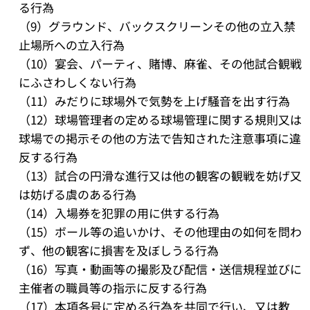
る行為
（9）グラウンド、バックスクリーンその他の立入禁
止場所への立入行為
（10）宴会、パーティ、賭博、麻雀、その他試合観戦
にふさわしくない行為
（11）みだりに球場外で気勢を上げ騒音を出す行為
（12）球場管理者の定める球場管理に関する規則又は
球場での掲示その他の方法で告知された注意事項に違
反する行為
（13）試合の円滑な進行又は他の観客の観戦を妨げ又
は妨げる虞のある行為
（14）入場券を犯罪の用に供する行為
（15）ボール等の追いかけ、その他理由の如何を問わ
ず、他の観客に損害を及ぼしうる行為
（16）写真・動画等の撮影及び配信・送信規程並びに
主催者の職員等の指示に反する行為
（17）本項各号に定める行為を共同で行い、又は教