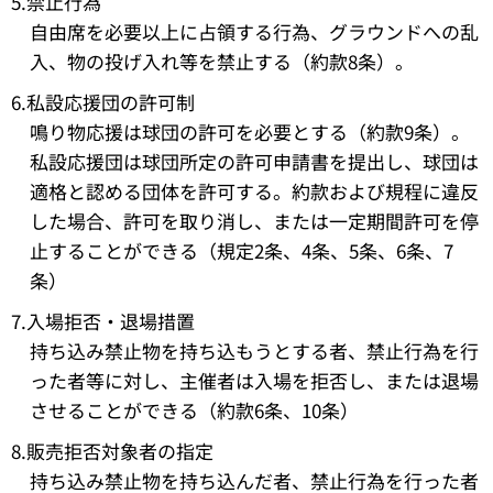
5.禁止行為
自由席を必要以上に占領する行為、グラウンドへの乱
入、物の投げ入れ等を禁止する（約款8条）。
6.私設応援団の許可制
鳴り物応援は球団の許可を必要とする（約款9条）。
私設応援団は球団所定の許可申請書を提出し、球団は
適格と認める団体を許可する。約款および規程に違反
した場合、許可を取り消し、または一定期間許可を停
止することができる（規定2条、4条、5条、6条、7
条）
7.入場拒否・退場措置
持ち込み禁止物を持ち込もうとする者、禁止行為を行
った者等に対し、主催者は入場を拒否し、または退場
させることができる（約款6条、10条）
8.販売拒否対象者の指定
持ち込み禁止物を持ち込んだ者、禁止行為を行った者