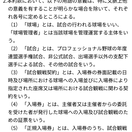
2.本約款において、以下の用語の意義は、特に文脈上他
の意義を有することが明らかな場合を除いて、それぞ
れ各号に定めるところによる。
（1） 「球場」とは、試合の行われる球場をいい、
「球場管理者」とは当該球場を管理運営する主体をい
う。
（2） 「試合」とは、プロフェッショナル野球の年度
連盟選手権試合、非公式試合、出場選手以外の支配下
選手による試合、その他の試合をいう。
（3） 「試合観戦契約」とは、入場券の券面記載の日
時及び場所における球場への入場並びに入場券により
指定された座席又は場所における試合観戦に関わる契
約をいう。
（4） 「入場券」とは、主催者又は主催者からの委託
を受けた者が発行した球場への入場及び試合観戦のた
めの証票をいう。
（5） 「正規入場券」とは、入場券のうち、試合観戦