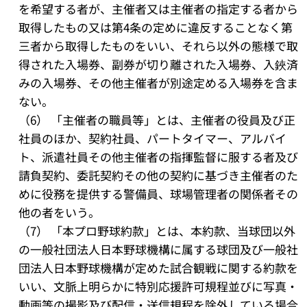
を希望する者が、主催者又は主催者の指定する者から
取得したもの又は第4条の定めに違反することなく第
三者から取得したものをいい、それら以外の態様で取
得された入場券、副券が切り離された入場券、入鋏済
みの入場券、その他主催者が別途定める入場券を含ま
ない。
（6） 「主催者の職員等」とは、主催者の役員及び正
社員のほか、契約社員、パートタイマー、アルバイ
ト、派遣社員その他主催者の指揮監督に服する者及び
請負契約、委託契約その他の契約に基づき主催者のた
めに役務を提供する警備員、球場管理者の関係者その
他の者をいう。
（7） 「本プロ野球約款」とは、本約款、当球団以外
の一般社団法人日本野球機構に属する球団及び一般社
団法人日本野球機構が定めた試合観戦に関する約款を
いい、文脈上明らかに特別応援許可規程並びに写真・
動画等の撮影及び配信・送信規程を除外している場合