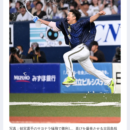
写真：頓宮選手のサヨナラ犠飛で勝利し、喜びを爆発させる古田島投