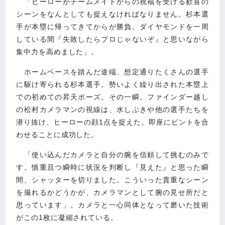
「ヒーローがチームメイトからの祝福を受ける歓喜の
シーンをなんとしても捉えなければなりません。杉本選
手が本塁に帰ってきてからが勝負。ダイヤモンドを一周
している間『失敗したらプロじゃないぞ』と思いながら
集中力を高めました」。
ホームベースを踏んだ途端、想定通りたくさんの選手
に駆け寄られる杉本選手。勢いよく繰り出された本塁上
での初めての昇天ポーズ。その一瞬。ファインダー越し
の松村カメラマンの視線は、水しぶきや他の選手たちを
潜り抜け、ヒーローの顔1点を捉えた。即座にピントを合
わせることに成功した。
「使い込んだカメラと自分の腕を信頼して挑むのみで
す。慎重且つ瞬時に状況を判断し『見えた』と思った瞬
間、シャッターを切りました。こういった貴重なシーン
を撮れるかどうかが、カメラマンとして腕の見せ所だと
思っています」。カメラと一心同体となって磨いた技術
がこの1枚に凝縮されている。