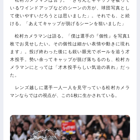
いるワインドアップなどのシーンの方が、球団写真とし
て使いやすいだろうとは思いました」。それでも、と続
ける。「あえてキャップが脱げるシーンを狙いました」
松村カメラマンは語る。「僕は選手の『個性』を写真1
枚でお見せしたい。その個性は細かい表情や動きに現れ
ます」。投げ終わった後にも鋭い眼光でボールを追う才
木投手。勢い余ってキャップが脱げ落ちるのも、松村カ
メラマンにとっては「才木投手らしい気迫の表れ」だっ
た。
レンズ越しに選手一人一人を見守っている松村カメラ
マンならではの視点が、この1枚に生かされている。