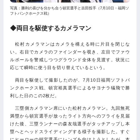
写真：勝利の喜びを分かち合う頓宮選手と吉田投手（7月10日・福岡ソ
フトバンクホークス戦）
◆両目を駆使するカメラマン
松村カメラマンはカメラを構える時に片目を閉じな
い。右目でカメラのファインダーを覗き、左目でファウ
ルボールを警戒しつつグラウンド全体を見渡す。状況に
応じて瞬時に使う目を切り替えているという。
両目を駆使して撮影したのが、7月10日福岡ソフトバ
ンクホークス戦、頓宮裕真選手によるサヨナラ犠飛で勝
利した日のこの2枚だ。
三塁側カメラマン席にいた松村カメラマン。九回無死
満塁から頓宮選手が放ったライト方向へのフライを見届
けた後、三塁ランナーの森友哉選手がタッチアップし本
塁へとヘッドスライディングする様子を撮影した。すぐ
にヒーローの頓宮選手にレンズを向けようとしたが、本