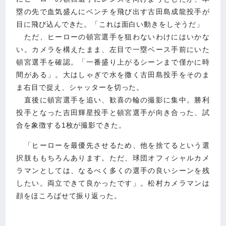
塁の先で血気盛んにベンチを飛び出す古田島成龍投手が
目に飛び込んできた。「これは面白い動きをしそうだ」
ただ、ヒーローの頓宮選手を狙わないわけにはいかな
い。カメラを構えたまま、左目で一塁ベース手前にいた
頓宮選手を確認。「一番盛り上がるシーンまで僅かに時
間がある」。大はしゃぎで水を撒く古田島投手をそのま
ま右目で捉え、シャッターを切った。
直後に頓宮選手を追い、歓喜の輪の撮影に集中。勝利
投手となった吉田輝星投手と頓宮選手が向き合った、試
合を象徴する1枚が撮影できた。
「ヒーローを最優先させるため、他を捨てるという選
択肢ももちろんあります。ただ、球団オフィシャルカメ
ラマンとしては、なるべく多くの選手の良いシーンを残
したい。両立できて良かったです」。松村カメラマンは
顔をほころばせて振り返った。