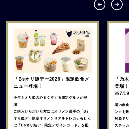
「Bsオリ姫デー2026」限定飲食メ
「乃
ニュー登場！
登場
※
7/
今年もオリ姫の心をくすぐる限定グルメが登
場！
場内飲
ご購入いただいた方にはオリメン選手の「Bs
ンクを
オリ姫デー限定オリメンリアルトレカ」もしく
対象ド
は「Bsオリ姫デー限定デザインカード」を配
ステッカ