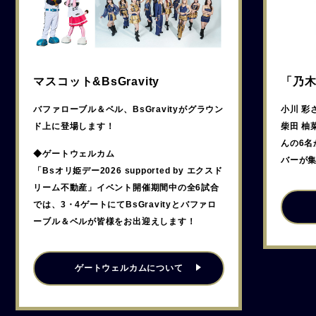
マスコット&BsGravity
「乃
バファローブル＆ベル、BsGravityがグラウン
小川 彩
ド上に登場します！
柴田 柚
んの6名
◆ゲートウェルカム
バーが
「Bsオリ姫デー2026 supported by エクスド
リーム不動産」イベント開催期間中の全6試合
では、3・4ゲートにてBsGravityとバファロ
ーブル＆ベルが皆様をお出迎えします！
ゲートウェルカムについて