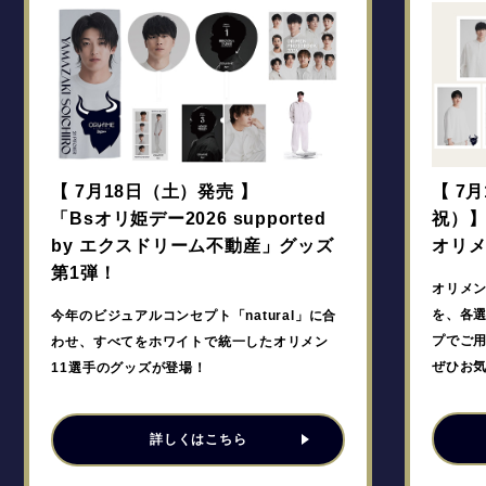
【 7月18日（土）発売 】
【 7
「Bsオリ姫デー2026 supported
祝）
by エクスドリーム不動産」グッズ
オリ
第1弾！
オリメ
を、各選
今年のビジュアルコンセプト「natural」に合
プでご
わせ、すべてをホワイトで統一したオリメン
ぜひお
11選手のグッズが登場！
詳しくはこちら