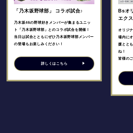
「乃木坂野球部」 コラボ試合♪
Bsオリ
エク
乃木坂46の野球好きメンバーが集まるユニッ
ト「乃木坂野球部」とのコラボ試合を開催！
オリジ
当日は試合とともにぜひ乃木坂野球部メンバー
場内に
の登場もお楽しみください！
援とと
ね！
皆様の
詳しくはこちら