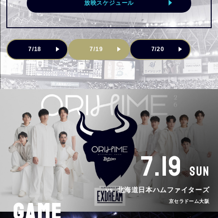
放映スケジュール
7/18
7/19
7/20
7.19
SUN
北海道日本ハムファイターズ
VS
GAME
京セラドーム大阪