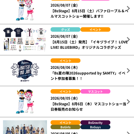
2026/08/07 (金)
【BsStage】8月15日（土）バファローブル＆ベ
ルマスコットショー開催します!!
グッズ
イベント
2026/08/07 (金)
【8月15日（土）発売】「イキヅライブ！ LOVE
LIVE! BLUEBIRD」オリジナルコラボグッズ
イベント
2026/08/06 (木)
「Bs夏の陣2026supported by SAMTY」イベ
ント参加者募集！！
イベント
マスコット
2026/08/05 (水)
【BsStage】8月6日（木）マスコットショー当
日券販売のお知らせ
イベント
BsGravity
BsGirls
BsGuys
2026/08/05 (水)