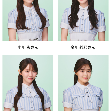
小川 彩さん
金川 紗耶さん