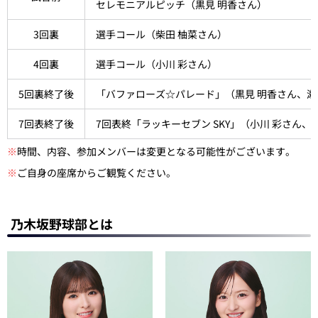
セレモニアルピッチ（黒見 明香さん）
3回裏
選手コール（柴田 柚菜さん）
4回裏
選手コール（小川 彩さん）
5回裏終了後
「バファローズ☆パレード」（黒見 明香さん、瀬
7回表終了後
7回表終「ラッキーセブン SKY」（小川 彩さん、
※
時間、内容、参加メンバーは変更となる可能性がございます。
※
ご自身の座席からご観覧ください。
乃木坂野球部とは