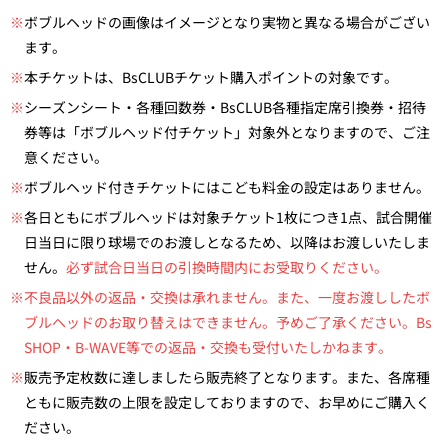
※
ボブルヘッドの画像はイメージとなり実物と異なる場合がござい
ます。
※
本チケットは、BsCLUBチケット購入ポイントの対象です。
※
シーズンシート・各種回数券・BsCLUB各種指定席引換券・招待
券等は「ボブルヘッド付チケット」対象外となりますので、ご注
意ください。
※
ボブルヘッド付きチケットにはこども料金の設定はありません。
※
各日ともにボブルヘッドは対象チケット1枚につき1点、試合開催
日当日に限り球場でのお渡しとなるため、以降はお渡しいたしま
せん。
必ず試合日当日の引換時間内にお受取りください。
※不良品以外の返品・交換は承れません。また、一度お渡ししたボ
ブルヘッドのお取り替えはできません。予めご了承ください。Bs
SHOP・B-WAVE等での返品・交換も受付いたしかねます。
※
販売予定枚数に達しましたら販売終了となります。また、各席種
ともに販売数の上限を設定しておりますので、お早めにご購入く
ださい。