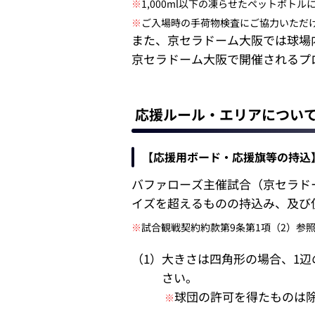
※
1,000ml以下の凍らせたペットボ
※
ご入場時の手荷物検査にご協力いただ
また、京セラドーム大阪では球場
京セラドーム大阪で開催されるプ
応援ルール・エリアについ
【応援用ボード・応援旗等の持込
バファローズ主催試合（京セラド
イズを超えるものの持込み、及び
※
試合観戦契約約款第9条第1項（2）参
（1）大きさは四角形の場合、1辺
さい。
球団の許可を得たものは
※