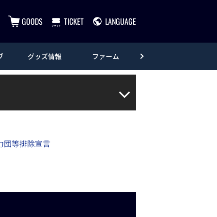
GOODS
TICKET
LANGUAGE
ブ
グッズ情報
ファーム
エンタメ
力団等排除宣言