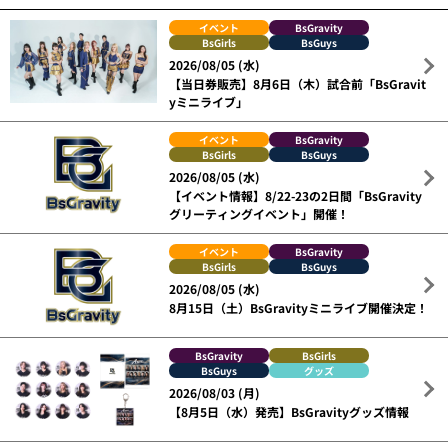
イベント
BsGravity
BsGirls
BsGuys
2026/08/05 (水)
【当日券販売】8月6日（木）試合前「BsGravit
yミニライブ」
イベント
BsGravity
BsGirls
BsGuys
2026/08/05 (水)
【イベント情報】8/22-23の2日間「BsGravity
グリーティングイベント」開催！
イベント
BsGravity
BsGirls
BsGuys
2026/08/05 (水)
8月15日（土）BsGravityミニライブ開催決定！
BsGravity
BsGirls
BsGuys
グッズ
2026/08/03 (月)
【8月5日（水）発売】BsGravityグッズ情報