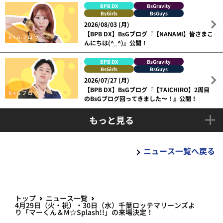
BPB DX
BsGravity
BsGirls
BsGuys
2026/08/03 (月)
【BPB DX】BsGブログ『【NANAMI】皆さまこ
んにちは(^_^)』公開！
BPB DX
BsGravity
BsGirls
BsGuys
2026/07/27 (月)
【BPB DX】BsGブログ『【TAICHIRO】2周目
のBsGブログ回ってきました〜！』公開！
もっと見る
ニュース一覧へ戻る
トップ
ニュース一覧
4月29日（火・祝）・30日（水）千葉ロッテマリーンズよ
り「マーくん＆M☆Splash!!」の来場決定！