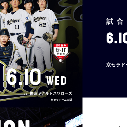
試合
6.1
6.10
京セラド
WED
東京ヤクルトスワローズ
VS
京セラドーム大阪