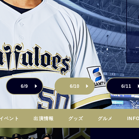
6/9
6/10
6/11
イベント
出演情報
グッズ
グルメ
INF