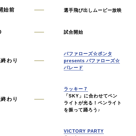
開始前
選手飛び出しムービー放映
0
試合開始
バファローズ☆ポンタ
裏終わり
presents バファローズ☆
パレード
ラッキー７
「SKY」に合わせてペン
表終わり
ライトが光る！ペンライト
を振って踊ろう♪
VICTORY PARTY