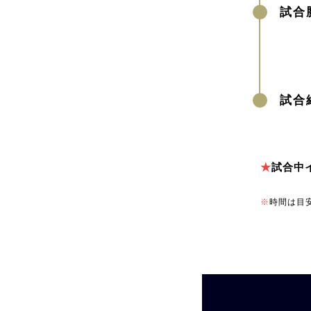
試合
試合
★
試合中
※
時間は目