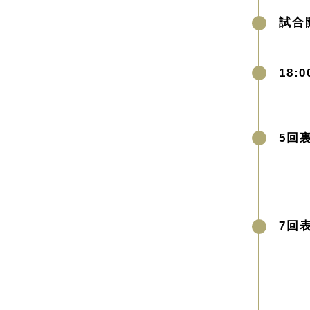
試合
18:0
5回
7回