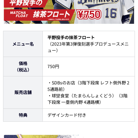
平野投手の抹茶フロート
メニュー名
（2023年第3弾復刻選手プロデュースメニ
ュー）
価格
750円
（税込）
・SDBsのお店（3階下段席 レフト側外野 2
5通路前）
販売店舗
・球欒食堂（たまらんしょくどう）（3階
下段席 一塁側内野 4通路横）
特典
デザインカード付き