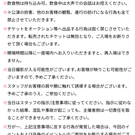
※
飲食物は持ち込み可。飲食中は大声での会話はお控えください。
※
※公演の妨害、他のお客様の観覧、進行の妨げになる行為も全て
禁止させていただきます。
※
チケットをオークション等へ出品する行為は固く禁じさせていた
だきます。転売されたチケットは無効となり、ご入場をお断りさ
せて頂く場合もございます。
※
開場時間以降に一度場内へお入りいただきますと、再入場はでき
ません。
※
当日撮影が入る可能性がございます｡お客様が映りこむ可能性がご
ざいますので､予めご了承ください｡
※
スタッフがお客様の肩や腕に触れて誘導する場合がございます。
予めご了承のうえ、ご参加ください。
※
当日はスタッフの指示/注意事項に従ってください。指示に従わな
かった結果、混乱や事故が起こっても、主催者側は一切責任を取
ることができませんので、ご了承ください。
※
万が一、上記注意事項に反する行為が発覚した場合は、今回のイ
ベントおよび今後のイベントへのご参加をお断りする場合がござ