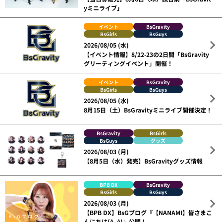
yミニライブ」
イベント
BsGravity
BsGirls
BsGuys
2026/08/05 (水)
【イベント情報】8/22-23の2日間「BsGravity
グリーティングイベント」開催！
イベント
BsGravity
BsGirls
BsGuys
2026/08/05 (水)
8月15日（土）BsGravityミニライブ開催決定！
BsGravity
BsGirls
BsGuys
グッズ
2026/08/03 (月)
【8月5日（水）発売】BsGravityグッズ情報
BPB DX
BsGravity
BsGirls
BsGuys
2026/08/03 (月)
【BPB DX】BsGブログ『【NANAMI】皆さまこ
んにちは(^_^)』公開！