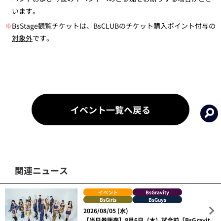
います。
※
BsStage観覧チケットは、BsCLUBのチケット購入ポイント付与の
対象外
です。
イベント一覧へ戻る
関連ニュース
イベント
BsGravity
BsGirls
BsGuys
2026/08/05 (水)
【当日券販売】8月6日（木）試合前「BsGravit