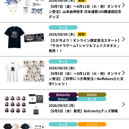
NEW!
2026/08/06 (木)
【8月7日（金）～8月11日（火・祝）オンライ
ン受注】山本由伸投手 日米通算100勝達成記念
グッズ
グッズ
NEW!
2026/08/06 (木)
【ただ今より！オンライン限定受注スタート】
「サヨナラゲームTシャツ＆フェイスタオル 」
発売！！
グッズ
2026/08/05 (水)
【8月5日（水）～8月11日（火・祝）オンライ
ン受注】ご好評につき再受注☆Buffaloesひと文
字Tシャツ！
BsGravity
BsGirls
BsGuys
グッズ
2026/08/03 (月)
【8月5日（水）発売】BsGravityグッズ情報
グッズ
イベント