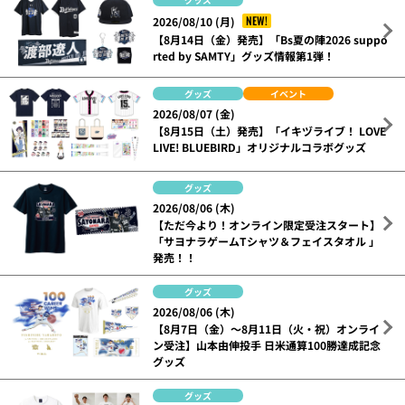
NEW!
2026/08/10 (月)
【8月14日（金）発売】「Bs夏の陣2026 suppo
rted by SAMTY」グッズ情報第1弾！
グッズ
イベント
2026/08/07 (金)
【8月15日（土）発売】「イキヅライブ！ LOVE
LIVE! BLUEBIRD」オリジナルコラボグッズ
グッズ
2026/08/06 (木)
【ただ今より！オンライン限定受注スタート】
「サヨナラゲームTシャツ＆フェイスタオル 」
発売！！
グッズ
2026/08/06 (木)
【8月7日（金）～8月11日（火・祝）オンライ
ン受注】山本由伸投手 日米通算100勝達成記念
グッズ
グッズ