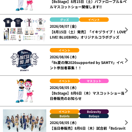
【BsStage】8月15日（土）バファローブル＆ベ
ルマスコットショー開催します!!
グッズ
イベント
2026/08/07 (金)
【8月15日（土）発売】「イキヅライブ！ LOVE
LIVE! BLUEBIRD」オリジナルコラボグッズ
イベント
2026/08/06 (木)
「Bs夏の陣2026supported by SAMTY」イベ
ント参加者募集！！
イベント
マスコット
2026/08/05 (水)
【BsStage】8月6日（木）マスコットショー当
日券販売のお知らせ
イベント
BsGravity
BsGirls
BsGuys
2026/08/05 (水)
【当日券販売】8月6日（木）試合前「BsGravit