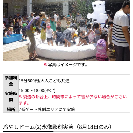
※
写真はイメージです。
参加料
15分500円/大人こども共通
金
15:00～18:00(予定)
実施時
※製造の都合上、時間帯によって雪が少ない場合がござい
間
ます。
場所
7番ゲート外側エリアにて実施
冷やしドーム(2)氷像彫刻実演（8月18日のみ）