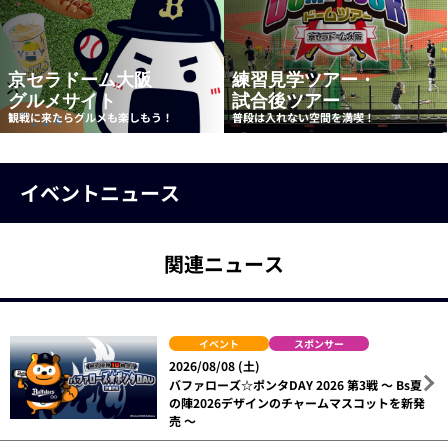
京セラドーム大阪
練習見学ツアー・
グルメサイト
試合後ツアー
観戦に来たらグルメも楽しもう！
普段は入れない空間を満喫！
イベントニュース
関連ニュース
イベント
スポンサー
2026/08/08 (土)
バファローズ☆ポンタDAY 2026 第3戦 ～ Bs夏
の陣2026デザインのチャームマスコットを新発
売 ～