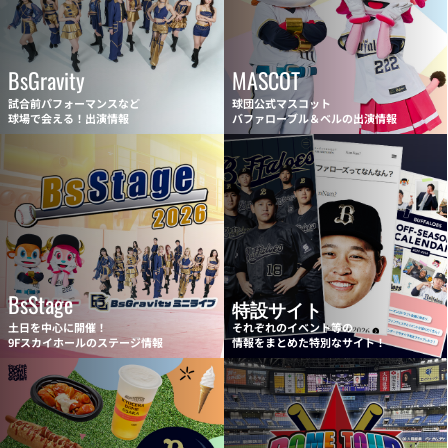
BsGravity
MASCOT
試合前パフォーマンスなど
球団公式マスコット
球場で会える！出演情報
バファローブル＆ベルの出演情報
BsStage
特設サイト
土日を中心に開催！
それぞれのイベント等の
9Fスカイホールのステージ情報
情報をまとめた特別なサイト！