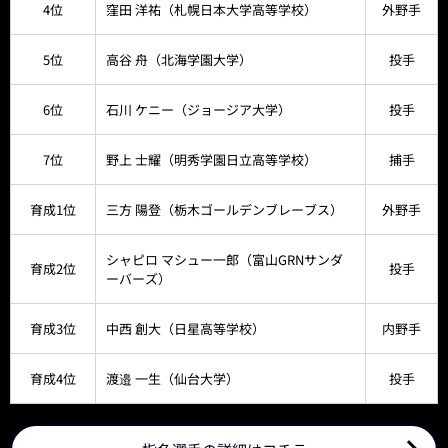
4位
窪田 洋祐（札幌日本大学高等学校）
外野手
5位
高谷 舟（北海学園大学）
投手
6位
石川 ケニー（ジョージア大学）
投手
7位
野上 士耀（明秀学園日立高等学校）
捕手
育成1位
三方 陽登（栃木ゴールデンブレーブス）
外野手
シャピロ マシュー一郎（富山GRNサンダ
育成2位
投手
ーバーズ）
育成3位
中西 創大（日星高等学校）
内野手
育成4位
渡邉 一生（仙台大学）
投手