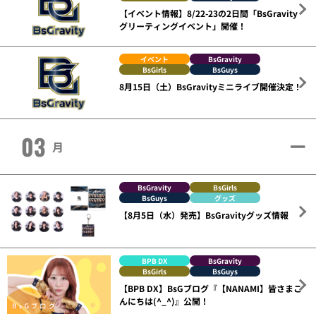
【イベント情報】8/22-23の2日間「BsGravity
グリーティングイベント」開催！
イベント
BsGravity
BsGirls
BsGuys
8月15日（土）BsGravityミニライブ開催決定！
03
月
BsGravity
BsGirls
BsGuys
グッズ
【8月5日（水）発売】BsGravityグッズ情報
BPB DX
BsGravity
BsGirls
BsGuys
【BPB DX】BsGブログ『【NANAMI】皆さまこ
んにちは(^_^)』公開！