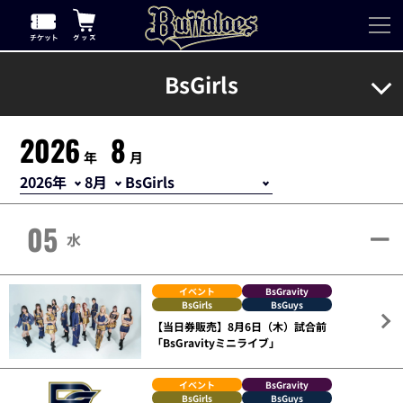
BsGirls
2026
8
年
月
05
水
イベント
BsGravity
BsGirls
BsGuys
【当日券販売】8月6日（木）試合前
「BsGravityミニライブ」
イベント
BsGravity
BsGirls
BsGuys