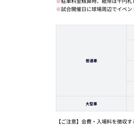
※
駐車料金精算時、紙幣は千円札し
※
試合開催日に球場周辺でイベン
普通車
大型車
【ご注意】会費・入場料を徴収す