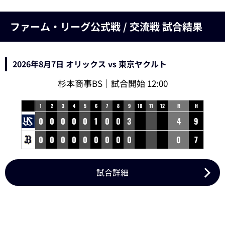
ファーム・リーグ公式戦 / 交流戦 試合結果
2026年8月7日 オリックス vs 東京ヤクルト
杉本商事BS│試合開始 12:00
1
2
3
4
5
6
7
8
9
10
11
12
R
H
0
0
0
0
0
1
0
0
3
4
9
0
0
0
0
0
0
0
0
0
0
7
試合詳細