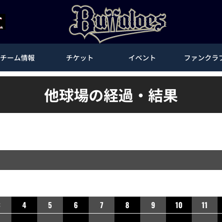
チーム情報
チケット
イベント
ファンクラ
他球場の経過・結果
3
4
5
6
7
8
9
10
11