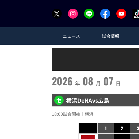
ニュース
試合情報
2026
08
07
年
月
日
横浜DeNA
vs
広島
18:00試合開始｜横浜
1
2