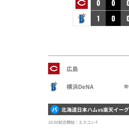
0
0
1
0
広島
横浜DeNA
筒
北海道日本ハム
vs
楽天イーグ
18:00試合開始｜エスコンＦ