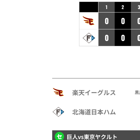
1
2
0
0
0
0
楽天イーグルス
黒
北海道日本ハム
巨人
vs
東京ヤクルト