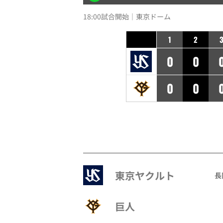
18:00試合開始｜東京ドーム
1
2
0
0
0
0
東京ヤクルト
長
巨人