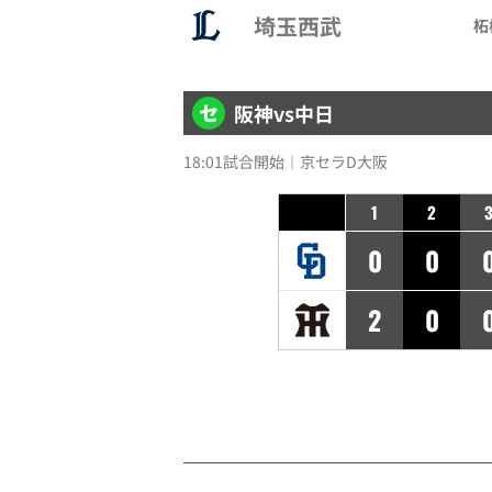
埼玉西武
柘
阪神
vs
中日
18:01試合開始｜京セラD大阪
1
2
0
0
2
0