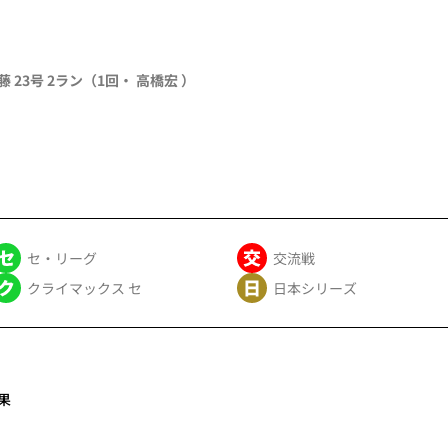
藤 23号 2ラン（1回・ 高橋宏 ）
セ・リーグ
交流戦
クライマックス セ
日本シリーズ
果