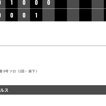
0
1
0
0
0
0
0
0
1
香 9号 ソロ（1回・ 森下 ）
ルス