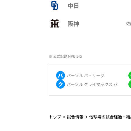
中日
阪神
佐
※ 公式記録 NPB BIS
パーソル パ・リーグ
パーソル クライマックス パ
トップ
試合情報
他球場の試合経過・結