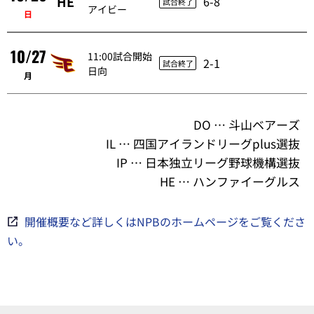
HE
6-8
試合終了
アイビー
日
10/27
11:00試合開始
2-1
試合終了
日向
月
DO … 斗山ベアーズ
IL … 四国アイランドリーグplus選抜
IP … 日本独立リーグ野球機構選抜
HE … ハンファイーグルス
開催概要など詳しくはNPBのホームページをご覧くださ
い。