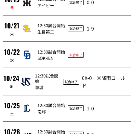
0-0
試合終了
アイビー
日
10/21
12:30試合開始
1-9
試合終了
生目第二
火
10/22
12:30試合開始
試合中止
SOKKEN
水
12:30試合開
10/24
0X-0 ※降雨コール
始
試合終了
ド
金
都城
10/25
12:30試合開始
1-0
試合終了
南郷
土
10/26
12:30試合開始