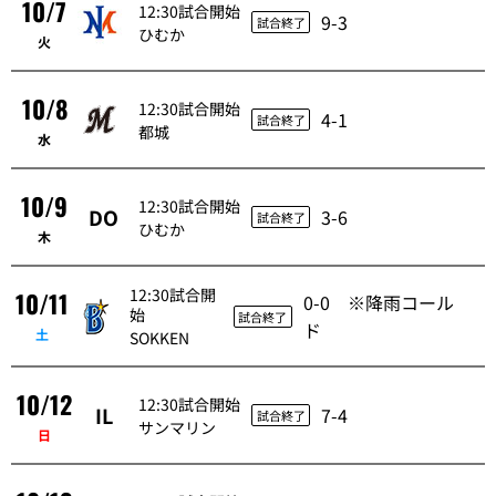
10/7
12:30試合開始
9-3
試合終了
ひむか
火
10/8
12:30試合開始
4-1
試合終了
都城
水
10/9
12:30試合開始
DO
3-6
試合終了
ひむか
木
12:30試合開
10/11
0-0 ※降雨コール
始
試合終了
ド
土
SOKKEN
10/12
12:30試合開始
IL
7-4
試合終了
サンマリン
日