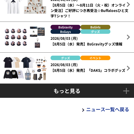
【8月5日（水）～8月11日（火・祝）オンライ
ン受注】ご好評につき再受注☆Buffaloesひと文
字Tシャツ！
BsGravity
BsGirls
BsGuys
グッズ
2026/08/03 (月)
【8月5日（水）発売】BsGravityグッズ情報
グッズ
イベント
2026/08/03 (月)
【8月5日（水）発売】「DAKS」コラボグッズ
もっと見る
ニュース一覧へ戻る