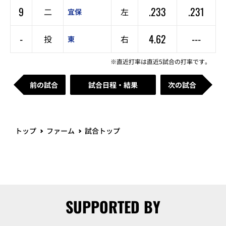
9
.233
.231
二
左
宜保
-
4.62
---
投
右
東
※直近打率は直近5試合の打率です。
前の試合
試合日程・結果
次の試合
トップ
ファーム
試合トップ
SUPPORTED BY