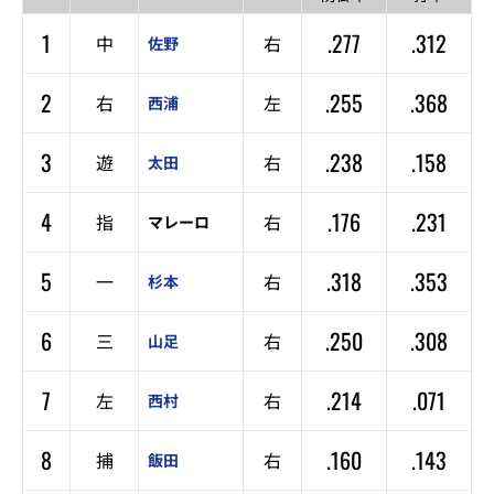
1
.277
.312
中
右
佐野
2
.255
.368
右
左
西浦
3
.238
.158
遊
右
太田
4
.176
.231
指
右
マレーロ
5
.318
.353
一
右
杉本
6
.250
.308
三
右
山足
7
.214
.071
左
右
西村
8
.160
.143
捕
右
飯田