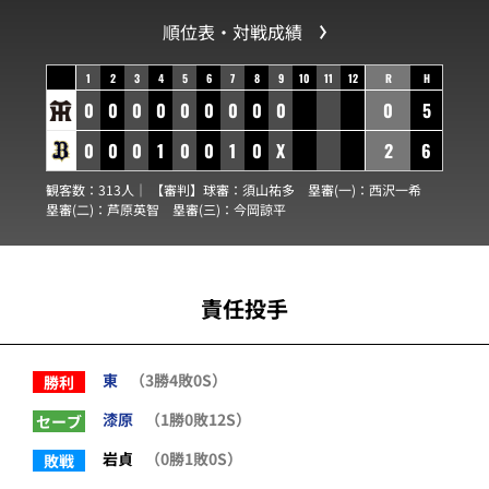
順位表・対戦成績
1
2
3
4
5
6
7
8
9
10
11
12
R
H
0
0
0
0
0
0
0
0
0
0
5
0
0
0
1
0
0
1
0
X
2
6
観客数：313人｜ 【審判】球審：
須山祐多
塁審(一)：
西沢一希
塁審(二)：
芦原英智
塁審(三)：
今岡諒平
責任投手
東
（3勝4敗0S）
勝利
漆原
（1勝0敗12S）
セーブ
岩貞
（0勝1敗0S）
敗戦