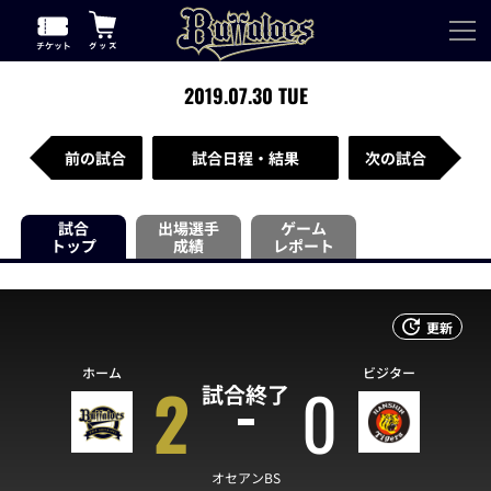
2019.07.30 TUE
前の試合
試合日程・結果
次の試合
試合
出場選手
ゲーム
トップ
成績
レポート
更新
ホーム
ビジター
2
0
試合終了
オセアンBS