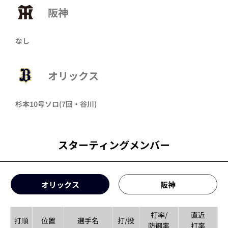
阪神
なし
オリックス
杉本
10号ソロ
(7回・
谷川
)
スターティングメンバー
オリックス
阪神
打率/
直近
打順
位置
選手名
打/投
防御率
打率