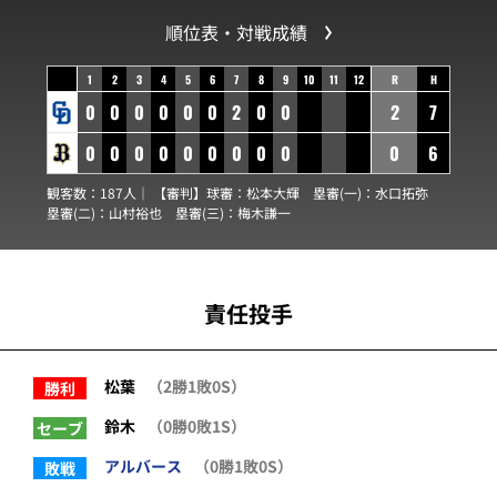
順位表・対戦成績
1
2
3
4
5
6
7
8
9
10
11
12
R
H
0
0
0
0
0
0
2
0
0
2
7
0
0
0
0
0
0
0
0
0
0
6
観客数：187人｜ 【審判】球審：
松本大輝
塁審(一)：
水口拓弥
塁審(二)：
山村裕也
塁審(三)：
梅木謙一
責任投手
松葉
（2勝1敗0S）
勝利
鈴木
（0勝0敗1S）
セーブ
アルバース
（0勝1敗0S）
敗戦