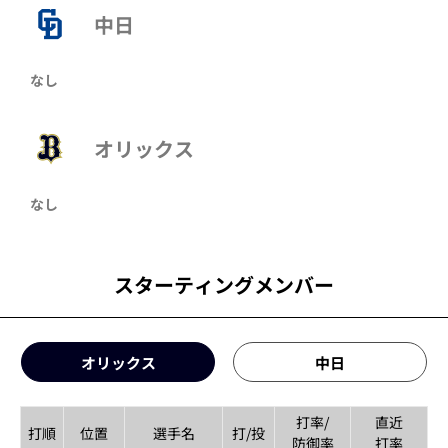
中日
なし
オリックス
なし
スターティングメンバー
オリックス
中日
打率/
直近
打順
位置
選手名
打/投
防御率
打率