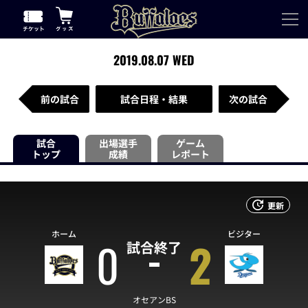
2019.08.07 WED
前の試合
試合日程・結果
次の試合
試合
出場選手
ゲーム
トップ
成績
レポート
更新
ホーム
ビジター
0
2
試合終了
オセアンBS