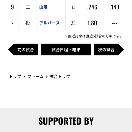
9
.246
.143
二
右
山足
-
1.80
---
投
左
アルバース
※直近打率は直近5試合の打率です。
前の試合
試合日程・結果
次の試合
トップ
ファーム
試合トップ
SUPPORTED BY