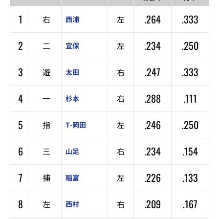
1
.264
.333
右
左
西浦
2
.234
.250
二
左
宜保
3
.247
.333
遊
右
太田
4
.288
.111
一
右
杉本
5
.246
.250
指
左
T-岡田
6
.234
.154
三
右
山足
7
.226
.133
捕
左
稲富
8
.209
.167
左
右
西村