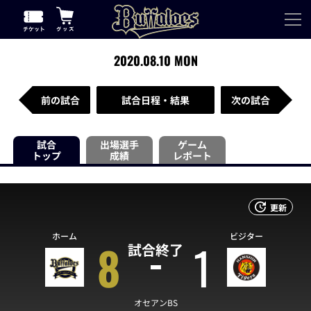
2020.08.10 MON
前の試合
試合日程・結果
次の試合
試合
出場選手
ゲーム
トップ
成績
レポート
更新
ホーム
ビジター
8
1
試合終了
オセアンBS