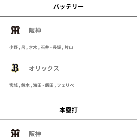
バッテリー
阪神
小野 , 呂 , 才木 , 石井 - 長坂 , 片山
オリックス
宮城
,
鈴木
,
海田
-
飯田
,
フェリペ
本塁打
阪神