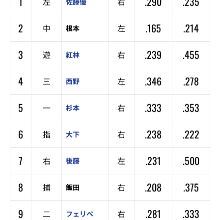
1
.290
.235
左
右
佐藤優
2
.165
.214
中
左
根本
3
.239
.455
遊
右
紅林
4
.346
.278
三
左
西野
5
.333
.353
一
右
杉本
6
.238
.222
指
右
大下
7
.231
.500
右
左
後藤
8
.208
.375
捕
右
飯田
9
.281
.333
二
右
フェリペ