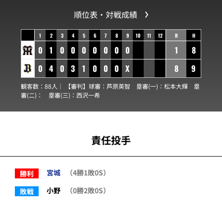
順位表・対戦成績
1
2
3
4
5
6
7
8
9
10
11
12
R
H
0
1
0
0
0
0
0
0
0
1
8
0
4
0
3
1
0
0
0
X
8
9
観客数：88人｜ 【審判】球審：
芦原英智
塁審(一)：
松本大輝
塁
審(二)：
塁審(三)：
西沢一希
責任投手
宮城
（4勝1敗0S）
勝利
小野
（0勝2敗0S）
敗戦