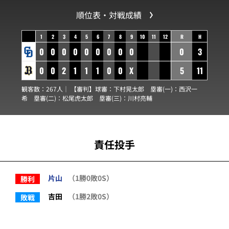
順位表・対戦成績
1
2
3
4
5
6
7
8
9
10
11
12
R
H
0
0
0
0
0
0
0
0
0
0
3
0
0
2
1
1
1
0
0
X
5
11
観客数：267人｜ 【審判】球審：
下村晃太郎
塁審(一)：
西沢一
希
塁審(二)：
松尾虎太郎
塁審(三)：
川村亮輔
責任投手
片山
（1勝0敗0S）
勝利
吉田
（1勝2敗0S）
敗戦