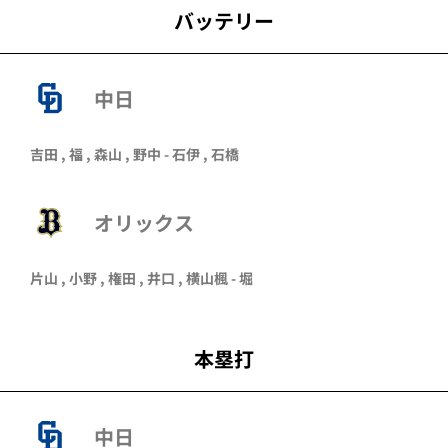
バッテリー
中日
吉田 , 福 , 森山 , 野中 - 石伊 , 石橋
オリックス
片山
,
小野
,
権田
,
井口
,
横山楓
-
堀
本塁打
中日