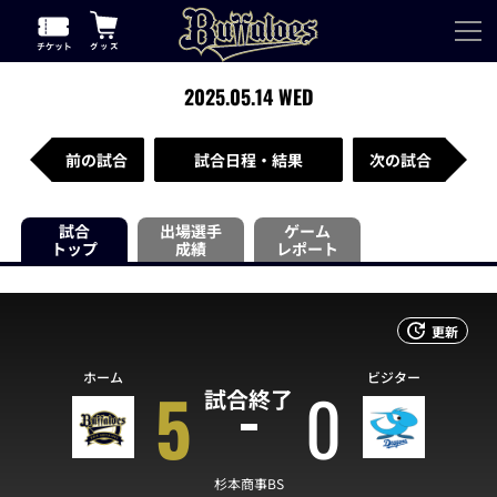
2025.05.14 WED
前の試合
試合日程・結果
次の試合
試合
出場選手
ゲーム
トップ
成績
レポート
更新
ホーム
ビジター
5
0
試合終了
杉本商事BS