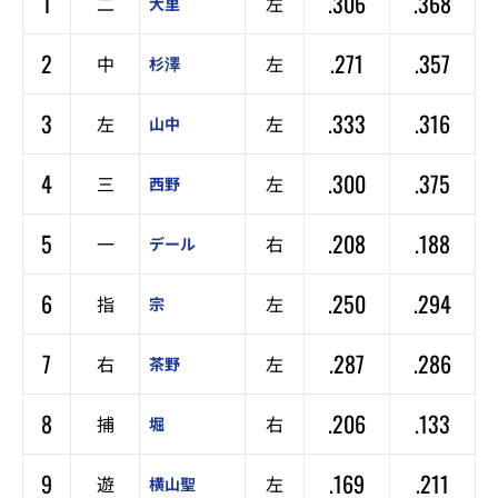
1
.306
.368
二
左
大里
2
.271
.357
中
左
杉澤
3
.333
.316
左
左
山中
4
.300
.375
三
左
西野
5
.208
.188
一
右
デール
6
.250
.294
指
左
宗
7
.287
.286
右
左
茶野
8
.206
.133
捕
右
堀
9
.169
.211
遊
左
横山聖