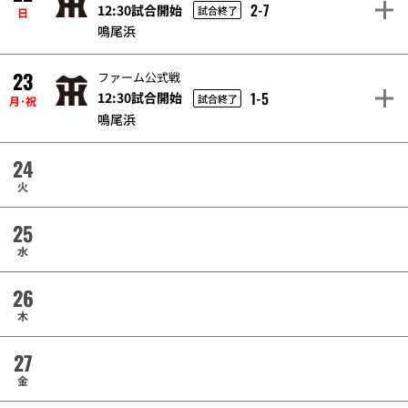
2-7
12:30試合開始
試合終了
日
鳴尾浜
23
ファーム公式戦
1-5
12:30試合開始
試合終了
月･祝
鳴尾浜
24
火
25
水
26
木
27
金