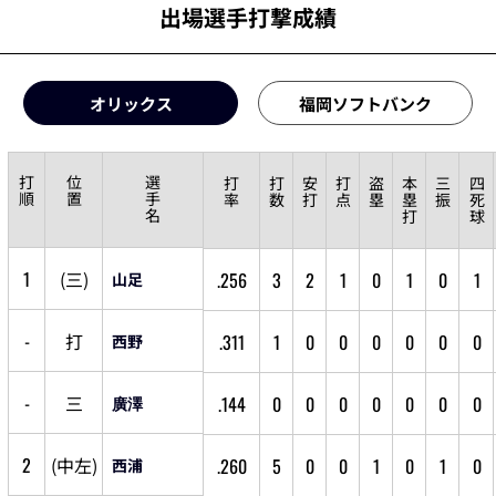
出場選手打撃成績
オリックス
福岡ソフトバンク
打
位
選
打
打
安
打
盗
本
三
四
順
置
手
率
数
打
点
塁
塁
振
死
名
打
球
1
(
三
)
.256
3
2
1
0
1
0
1
山足
-
打
.311
1
0
0
0
0
0
0
西野
-
三
.144
0
0
0
0
0
0
0
廣澤
2
(
中
左
)
.260
5
0
0
1
0
1
0
西浦