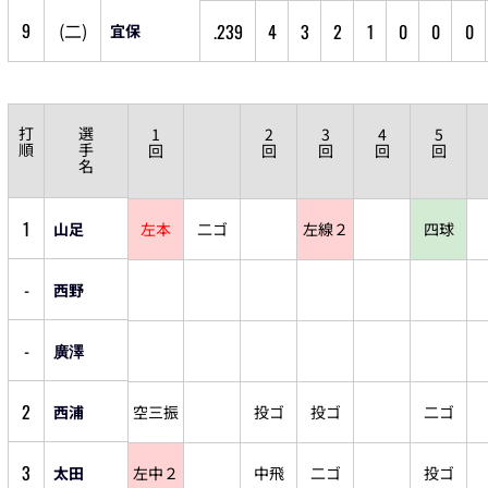
9
(
二
)
.239
4
3
2
1
0
0
0
宜保
打
選
1
2
3
4
5
順
手
回
回
回
回
回
名
1
山足
左本
二ゴ
左線２
四球
-
西野
-
廣澤
2
西浦
空三振
投ゴ
投ゴ
二ゴ
3
太田
左中２
中飛
二ゴ
投ゴ