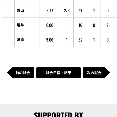
3.47
2/3
11
1
0
青山
0.00
1
16
0
2
増井
5.06
1
32
1
0
漆原
前の試合
試合日程・結果
次の試合
SUPPORTED BY