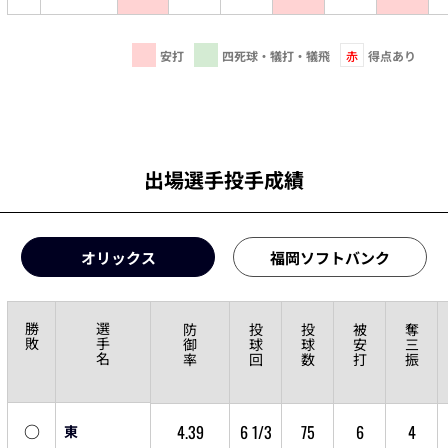
安打
四死球・犠打・犠飛
赤
得点あり
出場選手投手成績
オリックス
福岡ソフトバンク
勝
選
防
投
投
被
奪
敗
手
御
球
球
安
三
名
率
回
数
打
振
○
4.39
6 1/3
75
6
4
東