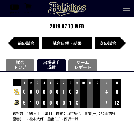
2019.07.10 WED
前の試合
試合日程・結果
次の試合
試合
出場選手
ゲーム
トップ
成績
レポート
1
2
3
4
5
6
7
8
9
10
11
12
R
H
0
0
0
0
0
0
1
0
3
4
8
5
1
0
0
0
0
0
1
X
7
12
観客数：159人｜ 【審判】球審：
山村裕也
塁審(一)：
須山祐多
塁審(二)：
松本大輝
塁審(三)：
西沢一希