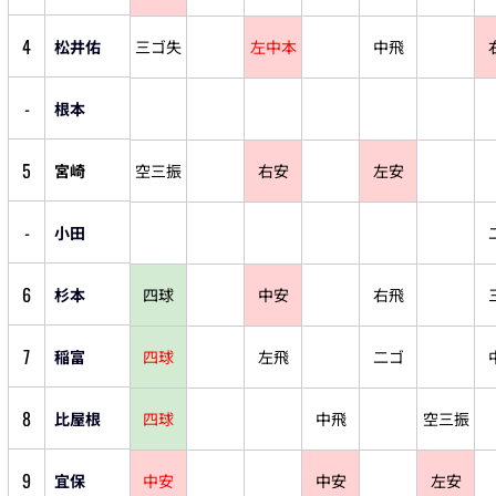
4
松井佑
三ゴ失
左中本
中飛
-
根本
5
宮崎
空三振
右安
左安
-
小田
6
杉本
四球
中安
右飛
7
稲富
四球
左飛
二ゴ
8
比屋根
四球
中飛
空三振
9
宜保
中安
中安
左安