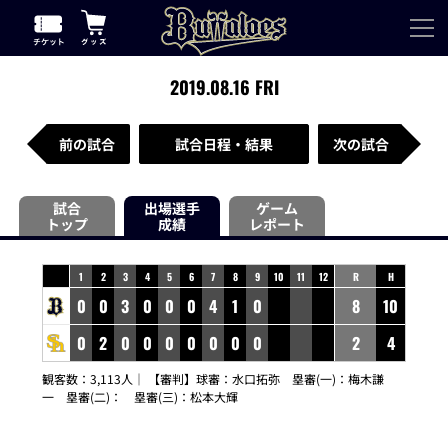
2019.08.16 FRI
前の試合
試合日程・結果
次の試合
試合
出場選手
ゲーム
トップ
成績
レポート
1
2
3
4
5
6
7
8
9
10
11
12
R
H
0
0
3
0
0
0
4
1
0
8
10
0
2
0
0
0
0
0
0
0
2
4
観客数：3,113人｜ 【審判】球審：
水口拓弥
塁審(一)：
梅木謙
一
塁審(二)：
塁審(三)：
松本大輝