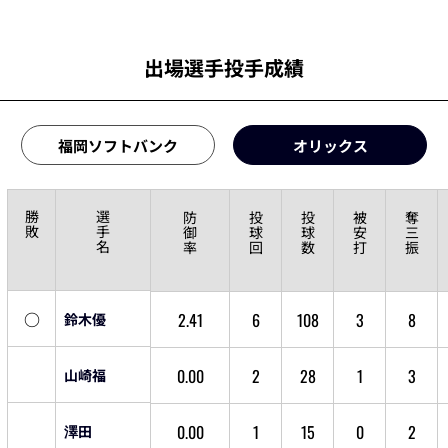
出場選手投手成績
福岡ソフトバンク
オリックス
勝
選
防
投
投
被
奪
敗
手
御
球
球
安
三
名
率
回
数
打
振
○
2.41
6
108
3
8
鈴木優
0.00
2
28
1
3
山崎福
0.00
1
15
0
2
澤田