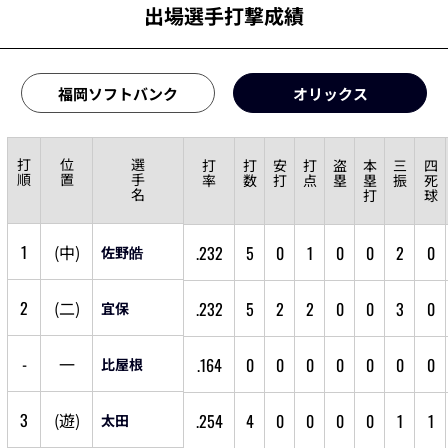
出場選手打撃成績
福岡ソフトバンク
オリックス
打
位
選
打
打
安
打
盗
本
三
四
順
置
手
率
数
打
点
塁
塁
振
死
名
打
球
1
(
中
)
.232
5
0
1
0
0
2
0
佐野皓
2
(
二
)
.232
5
2
2
0
0
3
0
宜保
-
一
.164
0
0
0
0
0
0
0
比屋根
3
(
遊
)
.254
4
0
0
0
0
1
1
太田