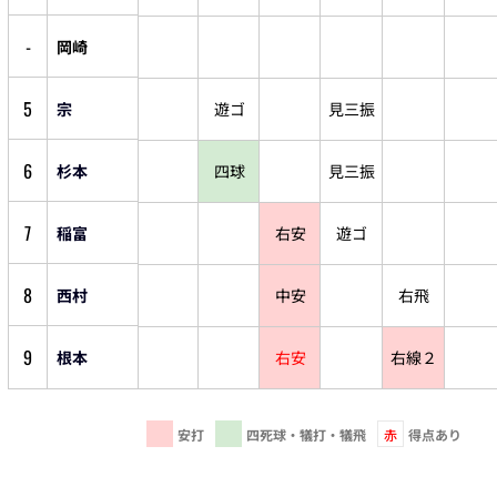
-
岡崎
5
宗
遊ゴ
見三振
6
杉本
四球
見三振
7
稲富
右安
遊ゴ
8
西村
中安
右飛
9
根本
右安
右線２
安打
四死球・犠打・犠飛
赤
得点あり