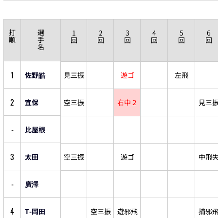
打
選
1
2
3
4
5
6
順
手
回
回
回
回
回
回
名
1
佐野皓
見三振
遊ゴ
左飛
2
宜保
空三振
右中２
見三
-
比屋根
3
太田
空三振
遊ゴ
中飛
-
廣澤
4
T-岡田
空三振
遊邪飛
捕邪