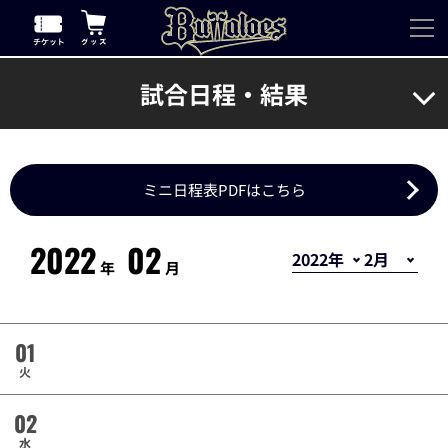
試合日程・結果
ミニ日程表PDFはこちら
2022
02
年
月
01
火
02
水