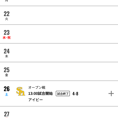
22
火
23
水･祝
24
木
25
金
26
オープン戦
4-8
13:00試合開始
試合終了
土
アイビー
27