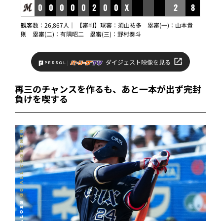
0
0
0
0
0
2
0
0
X
2
8
観客数：26,867人｜ 【審判】球審：須山祐多 塁審(一)：山本貴
則 塁審(二)：有隅昭二 塁審(三)：野村奏斗
ダイジェスト映像を見る
再三のチャンスを作るも、あと一本が出ず完封
負けを喫する