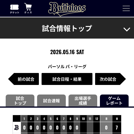
試合情報トップ
2026.05.16 SAT
パーソル パ・リーグ
前の試合
試合日程・結果
次の試合
試合
出場選手
ゲーム
試合速報
トップ
成績
レポート
1
2
3
4
5
6
7
8
9
10
11
12
R
H
0
0
0
0
0
0
0
0
0
0
7