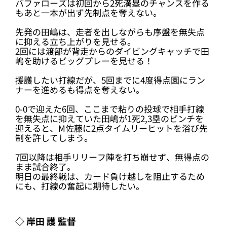
バファローズは初回から2死満塁のチャンスを作る
もあと一本が出ず先制点を奪えない。
先発の田嶋は、走者を出しながらも序盤を無失点
に抑える立ち上がりを見せる。
2回には渡部が背走からのダイビングキャッチで田
嶋を助けるビッグプレーを見せる！
援護したい打線だが、5回までに4度得点園にラン
ナーを進めるも得点を奪えない。
0-0で迎えた6回、ここまで粘りの投球で相手打線
を無失点に抑えていた田嶋が1死2,3塁のピンチを
迎えると、M佐藤に2点タイムリーヒットを浴び先
制を許してしまう。
7回以降は相手リリーフ陣を打ち崩せず、無得点の
まま試合終了。
明日の最終戦は、カード負け越しを阻止するため
にも、打線の奮起に期待したい。
◇ 岸田 護 監督