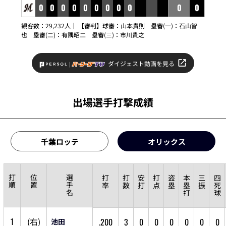
0
0
0
0
0
0
0
0
0
0
0
観客数：29,232人｜ 【審判】球審：
山本貴則
塁審(一)：
石山智
也
塁審(二)：
有隅昭二
塁審(三)：
市川貴之
ダイジェスト動画を見る
出場選手打撃成績
千葉ロッテ
オリックス
打
位
選
打
打
安
打
盗
本
三
四
順
置
手
率
数
打
点
塁
塁
振
死
名
打
球
1
(
右
)
.200
3
0
0
0
0
0
0
池田