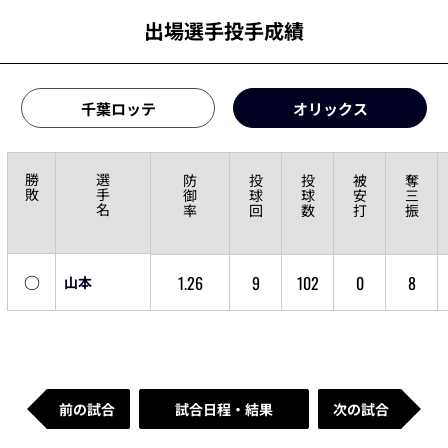
出場選手投手成績
千葉ロッテ
オリックス
勝
選
防
投
投
被
奪
敗
手
御
球
球
安
三
名
率
回
数
打
振
○
1.26
9
102
0
8
山本
前の試合
試合日程・結果
次の試合