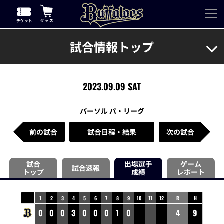
試合情報トップ
2023.09.09 SAT
パーソル パ・リーグ
前の試合
試合日程・結果
次の試合
試合
出場選手
ゲーム
試合速報
トップ
成績
レポート
1
2
3
4
5
6
7
8
9
10
11
12
R
H
0
0
0
3
0
0
0
1
0
4
9