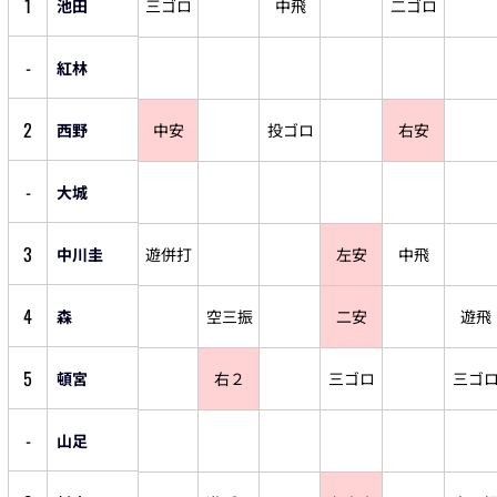
1
池田
三ゴロ
中飛
二ゴロ
-
紅林
2
西野
中安
投ゴロ
右安
-
大城
3
中川圭
遊併打
左安
中飛
4
森
空三振
二安
遊飛
5
頓宮
右２
三ゴロ
三ゴ
-
山足