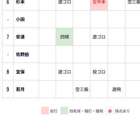
6
杉本
遊ゴロ
左中本
空三
-
小田
7
安達
四球
遊ゴロ
-
佐野皓
8
宜保
遊ゴロ
投ゴロ
9
若月
空三振
遊飛
安打
四死球・犠打・犠飛
赤
得点あり