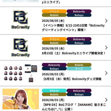
yミニライブ」
イベント
BsGravity
BsGirls
BsGuys
2026/08/05 (水)
【イベント情報】8/22-23の2日間「BsGravity
グリーティングイベント」開催！
イベント
BsGravity
BsGirls
BsGuys
2026/08/05 (水)
8月15日（土）BsGravityミニライブ開催決定！
BsGravity
BsGirls
BsGuys
グッズ
2026/08/03 (月)
【8月5日（水）発売】BsGravityグッズ情報
BPB DX
BsGravity
BsGirls
BsGuys
2026/08/03 (月)
【BPB DX】BsGブログ『【NANAMI】皆さまこ
んにちは(^_^)』公開！