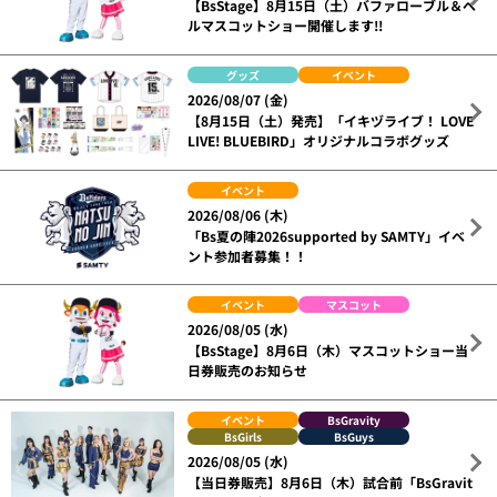
【BsStage】8月15日（土）バファローブル＆ベ
ルマスコットショー開催します!!
グッズ
イベント
2026/08/07 (金)
【8月15日（土）発売】「イキヅライブ！ LOVE
LIVE! BLUEBIRD」オリジナルコラボグッズ
イベント
2026/08/06 (木)
「Bs夏の陣2026supported by SAMTY」イベ
ント参加者募集！！
イベント
マスコット
2026/08/05 (水)
【BsStage】8月6日（木）マスコットショー当
日券販売のお知らせ
イベント
BsGravity
BsGirls
BsGuys
2026/08/05 (水)
【当日券販売】8月6日（木）試合前「BsGravit