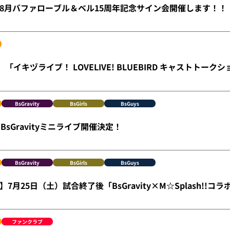
8月バファローブル＆ベル15周年記念サイン会開催します！！
）「イキヅライブ！ LOVELIVE! BLUEBIRD キャストトー
BsGravity
BsGirls
BsGuys
BsGravityミニライブ開催決定！
BsGravity
BsGirls
BsGuys
7月25日（土）試合終了後「BsGravity×M☆Splash!!コ
ファンクラブ