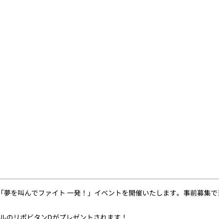
age」で「夢を叫んでファイト 一発！」イベントを開催いたします。事前
。
ルのリポビタンDがプレゼントされます！